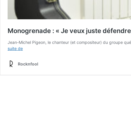
Monogrenade : « Je veux juste défendre 
Jean-Michel Pigeon, le chanteur (et compositeur) du groupe qué
Monogrenade
suite de
:
« Je
Rocknfool
veux
juste
défendre
la
langue
française »