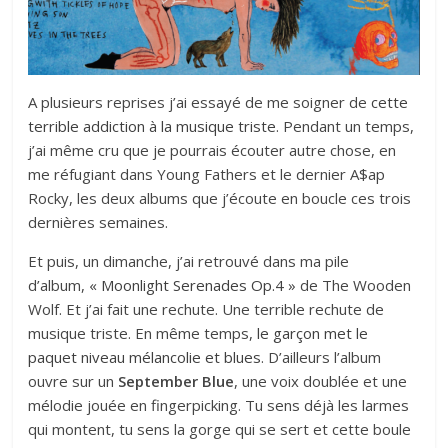
A plusieurs reprises j’ai essayé de me soigner de
cette
terrible addiction à la musique triste
. Pendant un temps,
j’ai même cru que je pourrais écouter autre chose, en
me réfugiant dans Young Fathers et le dernier A$ap
Rocky, les deux albums que j’écoute en boucle ces trois
dernières semaines.
Et puis, un dimanche, j’ai retrouvé dans ma pile
d’album,
« Moonlight Serenades Op​.​4 »
de The Wooden
Wolf. Et j’ai fait une rechute. Une terrible rechute de
musique triste. En même temps,
le garçon met le
paquet niveau mélancolie et blues
. D’ailleurs l’album
ouvre sur un
September Blue
, une voix doublée et une
mélodie jouée en fingerpicking. Tu sens déjà les larmes
qui montent, tu sens la gorge qui se sert et cette boule