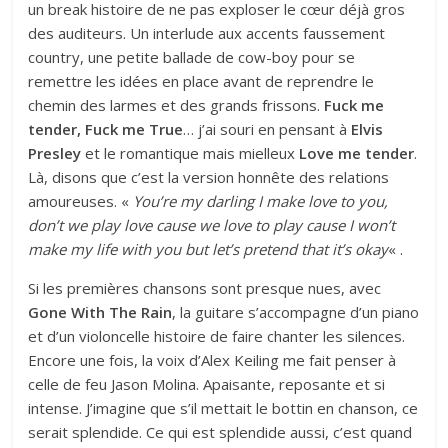
un break histoire de ne pas exploser le cœur déjà gros
des auditeurs. Un interlude aux accents faussement
country, une petite ballade de cow-boy pour se
remettre les idées en place avant de reprendre le
chemin des larmes et des grands frissons.
Fuck me
tender, Fuck me True
… j’ai souri en pensant à
Elvis
Presley
et le romantique mais mielleux
Love me tender
.
Là, disons que c’est la version honnête des relations
amoureuses. «
You’re my darling I make love to you,
don’t we play love cause we love to play cause I won’t
make my life with you but let’s pretend that it’s okay
« .
Si les premières chansons sont presque nues, avec
Gone With The Rain
, la guitare s’accompagne d’un piano
et d’un violoncelle histoire de faire chanter les silences.
Encore une fois, la voix d’Alex Keiling me fait penser à
celle de feu Jason Molina. Apaisante, reposante et si
intense. J’imagine que s’il mettait le bottin en chanson, ce
serait splendide. Ce qui est splendide aussi, c’est quand