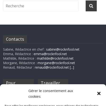
Contacts
Sabine, Rédactrice en chef :
sabine@rocknfool.net
Emma, Rédactrice :
emma@rocknfool.net
Mathilde, Rédactrice :
mathilde@rocknfool.net
Morgane, Rédactrice :
morgane@rocknfool.net
Renaud, Rédacteur :
renaud@rocknfool.net
[...]
Pour
Travailler
nourrir ta
pour nous ?
Gérer le consentement aux
discothèque
cookies
Si tu souhaites
contribuer à
Pour offrir les meilleures expériences, nous utilisons des technologies