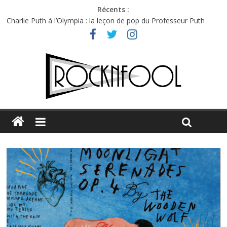
Récents :
Charlie Puth à l’Olympia : la leçon de pop du Professeur Puth
Festival Triptyque : un nouveau festival de musique indépendant
à Montréal
Hellfest 2026 vendredi : température et émotions en hausse
Hellfest 2026 jeudi : impossible de choisir entre chaleur et bonne
humeur
Première édition du Midgard Festival : entre bière, métal et
tatouages