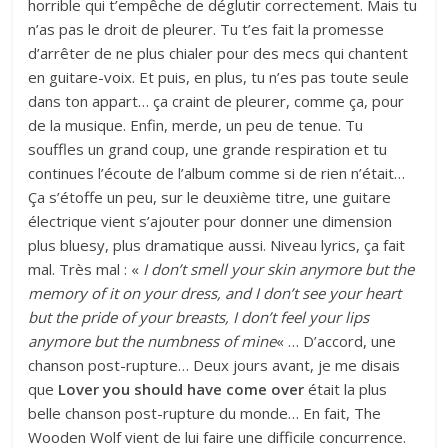
horrible qui t’empêche de déglutir correctement. Mais tu
n’as pas le droit de pleurer. Tu t’es fait la promesse
d’arrêter de ne plus chialer pour des mecs qui chantent
en guitare-voix. Et puis, en plus, tu n’es pas toute seule
dans ton appart… ça craint de pleurer, comme ça, pour
de la musique. Enfin, merde, un peu de tenue. Tu
souffles un grand coup, une grande respiration et tu
continues l’écoute de l’album comme si de rien n’était…
Ça s’étoffe un peu, sur le deuxième titre, une guitare
électrique vient s’ajouter pour donner une dimension
plus bluesy, plus dramatique aussi. Niveau lyrics, ça fait
mal. Très mal : «
I don’t smell your skin anymore but the
memory of it on your dress, and I don’t see your heart
but the pride of your breasts, I don’t feel your lips
anymore but the numbness of mine
« … D’accord, une
chanson post-rupture… Deux jours avant, je me disais
que
Lover you should have come over
était la plus
belle chanson post-rupture du monde… En fait, The
Wooden Wolf vient de lui faire une difficile concurrence.