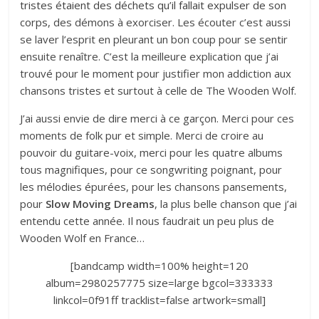
tristes étaient des déchets qu’il fallait expulser de son
corps
, des démons à exorciser. Les écouter c’est aussi
se laver l’esprit en pleurant un bon coup pour se sentir
ensuite renaître. C’est la meilleure explication que j’ai
trouvé pour le moment pour justifier mon addiction aux
chansons tristes et surtout à celle de The Wooden Wolf.
J’ai aussi envie de dire merci à ce garçon. Merci pour ces
moments de folk pur et simple. Merci de croire au
pouvoir du guitare-voix, merci pour les quatre albums
tous magnifiques, pour ce songwriting poignant, pour
les mélodies épurées, pour les chansons pansements,
pour
Slow Moving Dreams
, la plus belle chanson que j’ai
entendu cette année. Il nous faudrait un peu plus de
Wooden Wolf en France…
[bandcamp width=100% height=120
album=2980257775 size=large bgcol=333333
linkcol=0f91ff tracklist=false artwork=small]