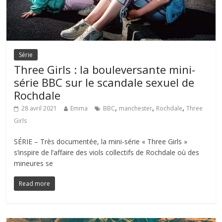
Série
Three Girls : la bouleversante mini-
série BBC sur le scandale sexuel de
Rochdale
,
,
,
28 avril 2021
Emma
BBC
manchester
Rochdale
Three
Girls
SÉRIE – Très documentée, la mini-série « Three Girls »
s’inspire de l’affaire des viols collectifs de Rochdale où des
mineures se
Read more