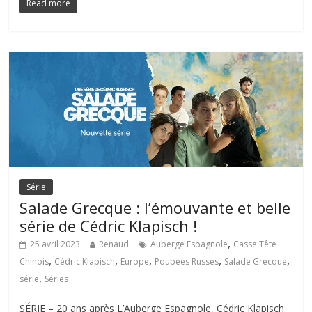
Read more
Série
Salade Grecque : l’émouvante et belle
série de Cédric Klapisch !
,
25 avril 2023
Renaud
Auberge Espagnole
Casse Tête
,
,
,
,
,
Chinois
Cédric Klapisch
Europe
Poupées Russes
Salade Grecque
,
série
Séries
SÉRIE – 20 ans après L’Auberge Espagnole, Cédric Klapisch