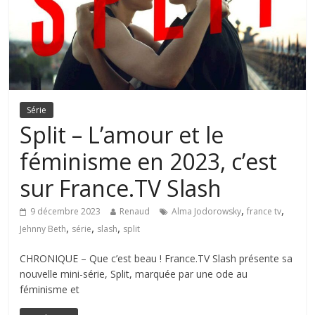
Série
Split – L’amour et le
féminisme en 2023, c’est
sur France.TV Slash
,
,
9 décembre 2023
Renaud
Alma Jodorowsky
france tv
,
,
,
Jehnny Beth
série
slash
split
CHRONIQUE – Que c’est beau ! France.TV Slash présente sa
nouvelle mini-série, Split, marquée par une ode au
féminisme et