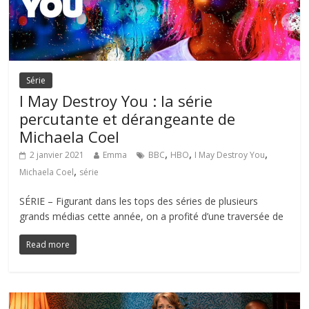
Série
I May Destroy You : la série
percutante et dérangeante de
Michaela Coel
,
,
,
2 janvier 2021
Emma
BBC
HBO
I May Destroy You
,
Michaela Coel
série
SÉRIE – Figurant dans les tops des séries de plusieurs
grands médias cette année, on a profité d’une traversée de
Read more