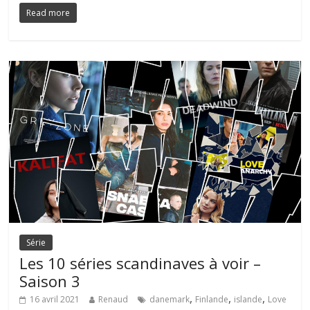
Read more
Série
Les 10 séries scandinaves à voir –
Saison 3
,
,
,
16 avril 2021
Renaud
danemark
Finlande
islande
Love