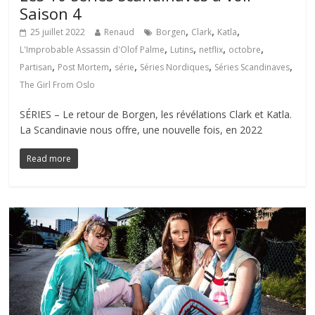
Saison 4
,
,
,
25 juillet 2022
Renaud
Borgen
Clark
Katla
,
,
,
,
L'Improbable Assassin d'Olof Palme
Lutins
netflix
octobre
,
,
,
,
,
Partisan
Post Mortem
série
Séries Nordiques
Séries Scandinaves
The Girl From Oslo
SÉRIES – Le retour de Borgen, les révélations Clark et Katla.
La Scandinavie nous offre, une nouvelle fois, en 2022
Read more