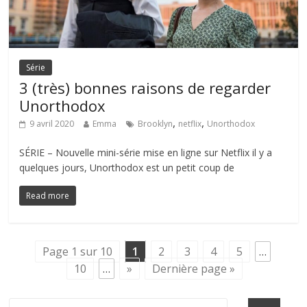
Série
3 (très) bonnes raisons de regarder
Unorthodox
,
,
9 avril 2020
Emma
Brooklyn
netflix
Unorthodox
SÉRIE – Nouvelle mini-série mise en ligne sur Netflix il y a
quelques jours, Unorthodox est un petit coup de
Read more
Page 1 sur 10
1
2
3
4
5
…
10
…
»
Dernière page »