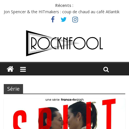
Récents :
Charlie Puth à l’Olympia : la leçon de pop du Professeur Puth
Jon Spencer & the HITmakers : coup de chaud au café Atlantik
Hellfest 2026 vendredi : température et émotions en hausse
Hellfest 2026 jeudi : impossible de choisir entre chaleur et bonne
humeur
Première édition du Midgard Festival : entre bière, métal et
tatouages
Série