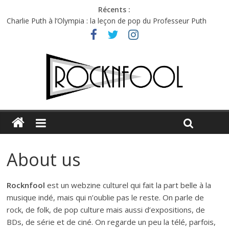
Récents :
Charlie Puth à l’Olympia : la leçon de pop du Professeur Puth
Festival Triptyque : un nouveau festival de musique indépendant
à Montréal
Hellfest 2026 vendredi : température et émotions en hausse
Hellfest 2026 jeudi : impossible de choisir entre chaleur et bonne
humeur
Première édition du Midgard Festival : entre bière, métal et
tatouages
About us
Rocknfool
est un webzine culturel qui fait la part belle à la
musique indé, mais qui n’oublie pas le reste. On parle de
rock, de folk, de pop culture mais aussi d’expositions, de
BDs, de série et de ciné. On regarde un peu la télé, parfois,