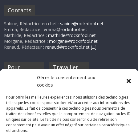
Contacts
Sabine, Rédactrice en chef :
sabine@rocknfool.net
Emma, Rédactrice :
emma@rocknfool.net
Mathilde, Rédactrice :
mathilde@rocknfool.net
Morgane, Rédactrice :
morgane@rocknfool.net
Renaud, Rédacteur :
renaud@rocknfool.net
[...]
Pour
Travailler
nourrir ta
pour nous ?
Gérer le consentement aux
discothèque
cookies
Si tu souhaites
contribuer à
Pour offrir les meilleures expériences, nous utilisons des technologies
Rocknfool, n'hésite
telles que les cookies pour stocker et/ou accéder aux informations des
pas à nous envoyer
appareils. Le fait de consentir à ces technologies nous permettra de
tes chroniques de
traiter des données telles que le comportement de navigation ou les ID
concerts, de films,
uniques sur ce site. Le fait de ne pas consentir ou de retirer son
séries ou des billets
consentement peut avoir un effet négatif sur certaines caractéristiques
d'humeur :
et fonctions.
sabine@rocknfool.