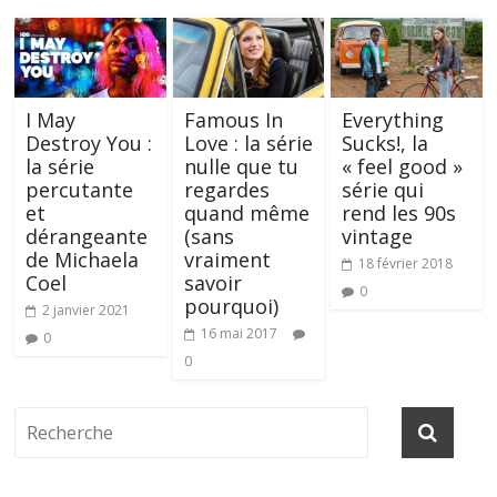
I May
Famous In
Everything
Destroy You :
Love : la série
Sucks!, la
la série
nulle que tu
« feel good »
percutante
regardes
série qui
et
quand même
rend les 90s
dérangeante
(sans
vintage
de Michaela
vraiment
18 février 2018
Coel
savoir
0
pourquoi)
2 janvier 2021
16 mai 2017
0
0