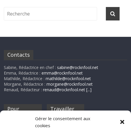
Contacts
Sabine, Rédactrice en chef :
sabine@rocknfool.net
Emma, Rédactrice :
emma@rocknfool.net
Mathilde, Rédactrice :
mathilde@rocknfool.net
Morgane, Rédactrice :
morgane@rocknfool.net
Renaud, Rédacteur :
renaud@rocknfool.net
[...]
Pour
Travailler
nourrir ta
pour nous ?
Gérer le consentement aux
discothèque
cookies
Si tu souhaites