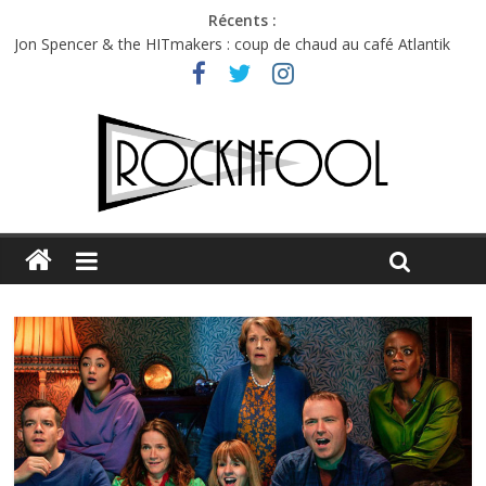
Récents :
Jon Spencer & the HITmakers : coup de chaud au café Atlantik
Hellfest 2026 vendredi : température et émotions en hausse
Hellfest 2026 jeudi : impossible de choisir entre chaleur et bonne
humeur
Première édition du Midgard Festival : entre bière, métal et
tatouages
Charlie Puth à l’Olympia : la leçon de pop du Professeur Puth