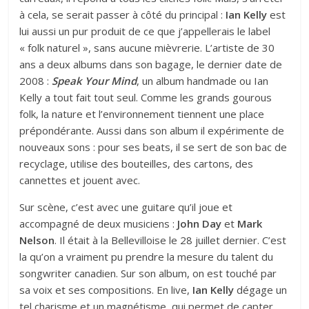
à cela, se serait passer à côté du principal :
Ian Kelly
est
lui aussi un pur produit de ce que j’appellerais le label
« folk naturel », sans aucune mièvrerie. L’artiste de 30
ans a deux albums dans son bagage, le dernier date de
2008 :
Speak Your Mind
, un album handmade ou Ian
Kelly a tout fait tout seul. Comme les grands gourous
folk, la nature et l’environnement tiennent une place
prépondérante. Aussi dans son album il expérimente de
nouveaux sons : pour ses beats, il se sert de son bac de
recyclage, utilise des bouteilles, des cartons, des
cannettes et jouent avec.
Sur scène, c’est avec une guitare qu’il joue et
accompagné de deux musiciens :
John Day
et
Mark
Nelson
. Il était à la Bellevilloise le 28 juillet dernier. C’est
la qu’on a vraiment pu prendre la mesure du talent du
songwriter canadien. Sur son album, on est touché par
sa voix et ses compositions. En live,
Ian Kelly
dégage un
tel charisme et un magnétisme qui permet de capter