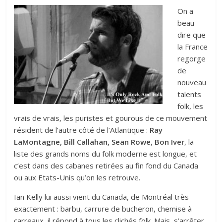
On a
beau
dire que
la France
regorge
de
nouveau
talents
folk, les
vrais de vrais, les puristes et gourous de ce mouvement
résident de l’autre côté de l’Atlantique :
Ray
LaMontagne, Bill Callahan, Sean Rowe
,
Bon Iver
, la
liste des grands noms du folk moderne est longue, et
c’est dans des cabanes retirées au fin fond du Canada
ou aux Etats-Unis qu’on les retrouve.
Ian Kelly
lui aussi vient du Canada, de Montréal très
exactement : barbu, carrure de bucheron, chemise à
carreaux, il répond à tous les clichés folk. Mais, s’arrêter