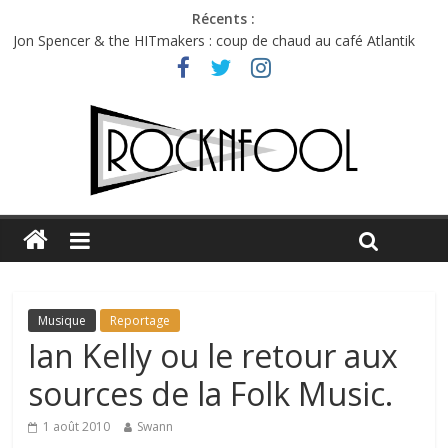
Récents :
Jon Spencer & the HITmakers : coup de chaud au café Atlantik
Hellfest 2026 vendredi : température et émotions en hausse
Hellfest 2026 jeudi : impossible de choisir entre chaleur et bonne
humeur
Première édition du Midgard Festival : entre bière, métal et
tatouages
Charlie Puth à l’Olympia : la leçon de pop du Professeur Puth
Musique
Reportage
Ian Kelly ou le retour aux
sources de la Folk Music.
1 août 2010
Swann