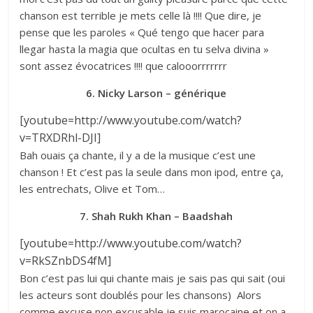
chanson est terrible je mets celle là !!!! Que dire, je
pense que les paroles « Qué tengo que hacer para
llegar hasta la magia que ocultas en tu selva divina »
sont assez évocatrices !!!! que calooorrrrrrr
6. Nicky Larson – générique
[youtube=http://www.youtube.com/watch?
v=TRXDRhl-DJI]
Bah ouais ça chante, il y a de la musique c’est une
chanson ! Et c’est pas la seule dans mon ipod, entre ça,
les entrechats, Olive et Tom…
7. Shah Rukh Khan – Baadshah
[youtube=http://www.youtube.com/watch?
v=RkSZnbDS4fM]
Bon c’est pas lui qui chante mais je sais pas qui sait (oui
les acteurs sont doublés pour les chansons) Alors
comme excuse non excusable je suis marocaine et on a