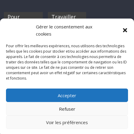
Pour
Travailler
nourrir ta
pour nous ?
Gérer le consentement aux
discothèque
cookies
Si tu souhaites
contribuer à
Pour offrir les meilleures expériences, nous utilisons des technologies
Rocknfool, n'hésite
telles que les cookies pour stocker et/ou accéder aux informations des
pas à nous envoyer
appareils. Le fait de consentir à ces technologies nous permettra de
tes chroniques de
traiter des données telles que le comportement de navigation ou les ID
concerts, de films,
uniques sur ce site. Le fait de ne pas consentir ou de retirer son
séries ou des billets
consentement peut avoir un effet négatif sur certaines caractéristiques
d'humeur :
et fonctions.
sabine@rocknfool.
net
Accepter
Refuser
Voir les préférences