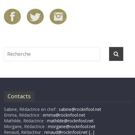
Contacts
Sabine, Rédactrice en chef :
sabine@rocknfool.net
Emma, Rédactrice :
emma@rocknfool.net
Mathilde, Rédactrice :
mathilde@rocknfool.net
Morgane, Rédactrice :
morgane@rocknfool.net
Renaud, Rédacteur :
renaud@rocknfool.net
[...]