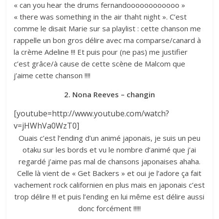
« can you hear the drums fernandoooooooooooo »
« there was something in the air thaht night ». C’est
comme le disait Marie sur sa playlist : cette chanson me
rappelle un bon gros délire avec ma comparse/canard à
la crème Adeline !!! Et puis pour (ne pas) me justifier
c’est grâce/à cause de cette scène de Malcom que
j’aime cette chanson !!!!
2. Nona Reeves – changin
[youtube=http://www.youtube.com/watch?
v=jHWhVa0WzT0]
Ouais c’est l’ending d’un animé japonais, je suis un peu
otaku sur les bords et vu le nombre d’animé que j’ai
regardé j’aime pas mal de chansons japonaises ahaha.
Celle là vient de « Get Backers » et oui je l’adore ça fait
vachement rock californien en plus mais en japonais c’est
trop délire !!! et puis l’ending en lui même est délire aussi
donc forcément !!!!!