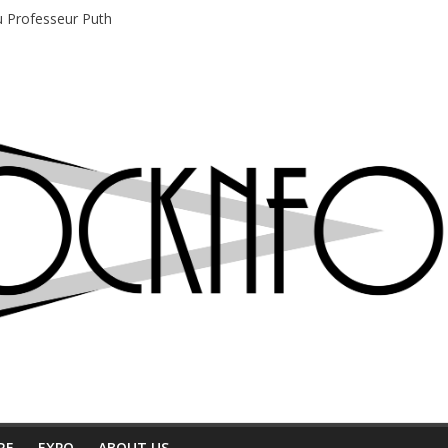
du Professeur Puth
e musique indépendant à Montréal
motions en hausse
 entre chaleur et bonne humeur
e bière, métal et tatouages
RE
EXPO
ABOUT US