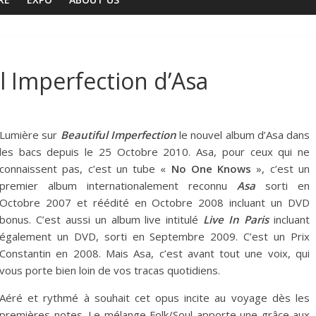
l Imperfection d’Asa
Lumière sur
Beautiful Imperfection
le nouvel album d’Asa dans
les bacs depuis le 25 Octobre 2010. Asa, pour ceux qui ne
connaissent pas, c’est un tube «
No One Knows
», c’est un
premier album internationalement reconnu
Asa
sorti en
Octobre 2007 et réédité en Octobre 2008 incluant un DVD
bonus. C’est aussi un album live intitulé
Live In Paris
incluant
également un DVD, sorti en Septembre 2009. C’est un Prix
Constantin en 2008. Mais Asa, c’est avant tout une voix, qui
vous porte bien loin de vos tracas quotidiens.
Aéré et rythmé à souhait cet opus incite au voyage dès les
premières notes. Le mélange Folk/Soul apporte une grâce aux