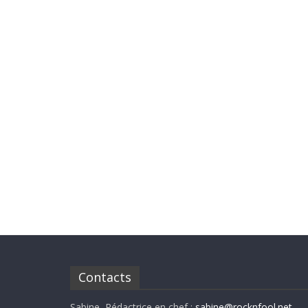
Contacts
Sabine, Rédactrice en chef :
sabine@rocknfool.net