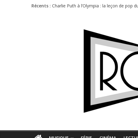
Récents :
Charlie Puth à l’Olympia : la leçon de pop 
Festival Triptyque : un nouveau festival d
Hellfest 2026 vendredi : température et é
Hellfest 2026 jeudi : impossible de choisir
Première édition du Midgard Festival : entr
MUSIQUE
SÉRIE
CINÉMA
LECTU