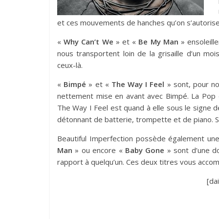
et ces mouvements de hanches qu’on s’autorise
«
Why Can’t We
» et «
Be My Man
» ensoleill
nous transportent loin de la grisaille d’un m
ceux-là.
«
Bimpé
» et «
The Way I Feel
» sont, pour nou
nettement mise en avant avec Bimpé. La Pop e
The Way I Feel est quand à elle sous le signe 
détonnant de batterie, trompette et de piano. S
Beautiful Imperfection possède également une 
Man
» ou encore «
Baby Gone
» sont d’une d
rapport à quelqu’un. Ces deux titres vous acco
[da