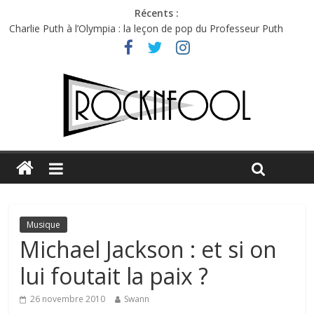
Récents :
Charlie Puth à l’Olympia : la leçon de pop du Professeur Puth
Festival Triptyque : un nouveau festival de musique indépendant
à Montréal
Hellfest 2026 vendredi : température et émotions en hausse
Hellfest 2026 jeudi : impossible de choisir entre chaleur et bonne
humeur
Première édition du Midgard Festival : entre bière, métal et
tatouages
Musique
Michael Jackson : et si on
lui foutait la paix ?
26 novembre 2010
Swann