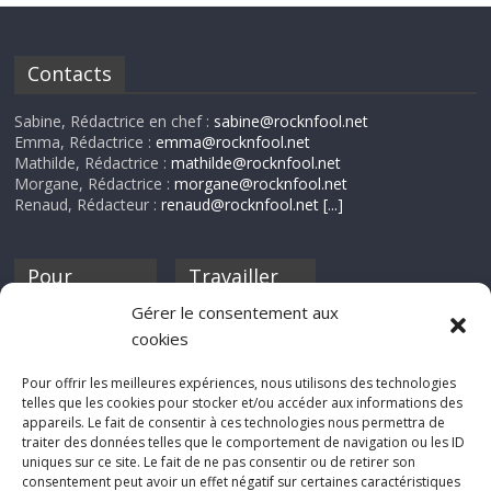
Contacts
Sabine, Rédactrice en chef :
sabine@rocknfool.net
Emma, Rédactrice :
emma@rocknfool.net
Mathilde, Rédactrice :
mathilde@rocknfool.net
Morgane, Rédactrice :
morgane@rocknfool.net
Renaud, Rédacteur :
renaud@rocknfool.net
[...]
Pour
Travailler
nourrir ta
pour nous ?
Gérer le consentement aux
discothèque
cookies
Si tu souhaites
contribuer à
Pour offrir les meilleures expériences, nous utilisons des technologies
Rocknfool, n'hésite
telles que les cookies pour stocker et/ou accéder aux informations des
pas à nous envoyer
appareils. Le fait de consentir à ces technologies nous permettra de
tes chroniques de
traiter des données telles que le comportement de navigation ou les ID
concerts, de films,
uniques sur ce site. Le fait de ne pas consentir ou de retirer son
séries ou des billets
consentement peut avoir un effet négatif sur certaines caractéristiques