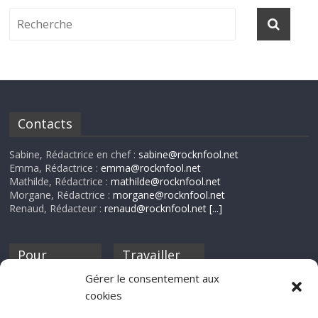
Contacts
Sabine, Rédactrice en chef :
sabine@rocknfool.net
Emma, Rédactrice :
emma@rocknfool.net
Mathilde, Rédactrice :
mathilde@rocknfool.net
Morgane, Rédactrice :
morgane@rocknfool.net
Renaud, Rédacteur :
renaud@rocknfool.net
[...]
Pour
Travailler
nourrir ta
pour nous ?
Gérer le consentement aux
discothèque
cookies
Si tu souhaites
contribuer à