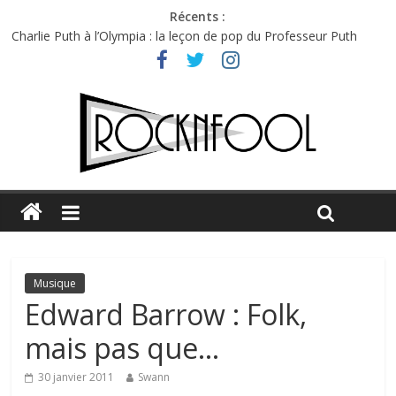
Récents :
Charlie Puth à l’Olympia : la leçon de pop du Professeur Puth
Festival Triptyque : un nouveau festival de musique indépendant
à Montréal
Hellfest 2026 vendredi : température et émotions en hausse
Hellfest 2026 jeudi : impossible de choisir entre chaleur et bonne
humeur
Première édition du Midgard Festival : entre bière, métal et
tatouages
Musique
Edward Barrow : Folk,
mais pas que…
30 janvier 2011
Swann