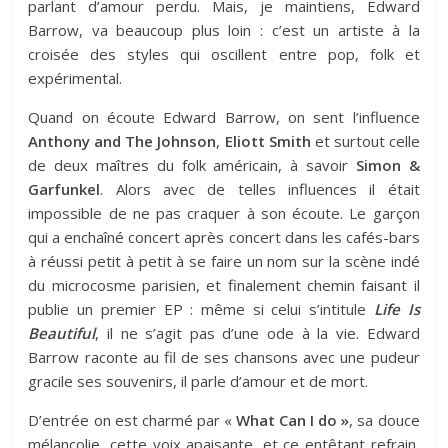
parlant d’amour perdu. Mais, je maintiens, Edward
Barrow, va beaucoup plus loin : c’est un artiste à la
croisée des styles qui oscillent entre pop, folk et
expérimental.
Quand on écoute Edward Barrow, on sent l’influence
Anthony and The Johnson
,
Eliott Smith
et surtout celle
de deux maîtres du folk américain, à savoir
Simon &
Garfunkel
. Alors avec de telles influences il était
impossible de ne pas craquer à son écoute. Le garçon
qui a enchaîné concert après concert dans les cafés-bars
à réussi petit à petit à se faire un nom sur la scène indé
du microcosme parisien, et finalement chemin faisant il
publie un premier EP : même si celui s’intitule
Life Is
Beautiful
, il ne s’agit pas d’une ode à la vie. Edward
Barrow raconte au fil de ses chansons avec une pudeur
gracile ses souvenirs, il parle d’amour et de mort.
D’entrée on est charmé par «
What Can I do »
, sa douce
mélancolie, cette voix apaisante, et ce entêtant refrain,