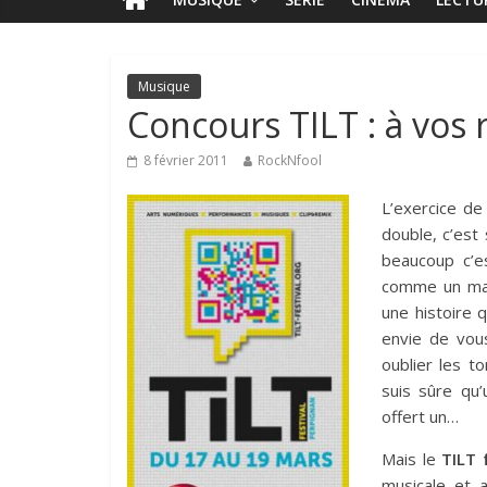
Musique
Concours TILT : à vos r
8 février 2011
RockNfool
L’exercice de 
double, c’est
beaucoup c’es
comme un manq
une histoire q
envie de vou
oublier les t
suis sûre qu
offert un…
Mais le
TILT 
musicale et a