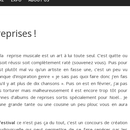
eprises !
la reprise musicale est un art à lui toute seul. C’est quitte ou
 soit réussi soit complètement raté (
souvenez vous
). Puis pour
t plutôt mal vu qu’un artiste en fasse une, c’est un peu vu
ue d’inspiration genre « je sais pas quoi faire donc j’en fais
u’il y ait plus de dix chansons ». Puis on est en février, j’ai pas
s torturer mais malheureusement il est encore trop tôt pour
onnes d’albums de reprises sortis spécialement pour Noël… Je
’une grande tante ou une cousine un peu plouc vous en aura
festival
ce n’est pas ça du tout, c’est un concours de création
udiovisuelle qui peut permettre de se faire repérer par les