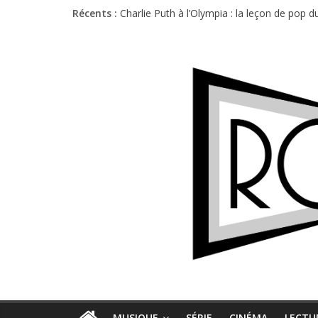
Récents :
Charlie Puth à l’Olympia : la leçon de pop 
Festival Triptyque : un nouveau festival d
Hellfest 2026 vendredi : température et é
Hellfest 2026 jeudi : impossible de choisir
Première édition du Midgard Festival : entr
MUSIQUE
SÉRIE
CINÉMA
LECTU