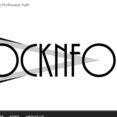
du Professeur Puth
e musique indépendant à Montréal
motions en hausse
 entre chaleur et bonne humeur
e bière, métal et tatouages
RE
EXPO
ABOUT US