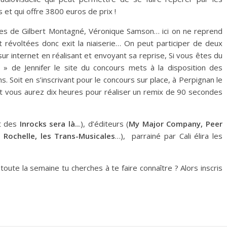
 et qui offre 3800 euros de prix !
ises de Gilbert Montagné, Véronique Samson… ici on ne reprend
révoltées donc exit la niaiserie… On peut participer de deux
sur internet
en réalisant et envoyant sa reprise, Si vous êtes du
» de Jennifer le site du concours mets à la disposition des
s. Soit en s’inscrivant pour le concours
sur place
, à Perpignan le
t vous aurez dix heures pour réaliser un remix de 90 secondes
t des
Inrocks sera là..
.), d’éditeurs (
My Major Company, Peer
a Rochelle, les Trans-Musicales
…), parrainé par Cali élira les
oute la semaine tu cherches à te faire connaître ? Alors inscris