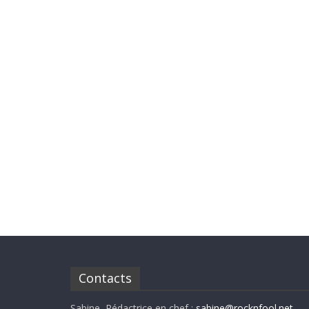
Contacts
Sabine, Rédactrice en chef :
sabine@rocknfool.net