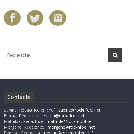
Contacts
Sabine, Rédactrice en chef :
sabine@rocknfool.net
Emma, Rédactrice :
emma@rocknfool.net
Mathilde, Rédactrice :
mathilde@rocknfool.net
Morgane, Rédactrice :
morgane@rocknfool.net
Renaud, Rédacteur :
renaud@rocknfool.net
[...]