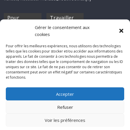
Pour
Travailler
nourrir ta
pour nous ?
Gérer le consentement aux
discothèque
cookies
Si tu souhaites
contribuer à
Pour offrir les meilleures expériences, nous utilisons des technologies
Rocknfool, n'hésite
telles que les cookies pour stocker et/ou accéder aux informations des
pas à nous envoyer
appareils. Le fait de consentir à ces technologies nous permettra de
tes chroniques de
traiter des données telles que le comportement de navigation ou les ID
concerts, de films,
uniques sur ce site. Le fait de ne pas consentir ou de retirer son
séries ou des billets
consentement peut avoir un effet négatif sur certaines caractéristiques
d'humeur :
et fonctions.
sabine@rocknfool.
net
Accepter
Refuser
Voir les préférences