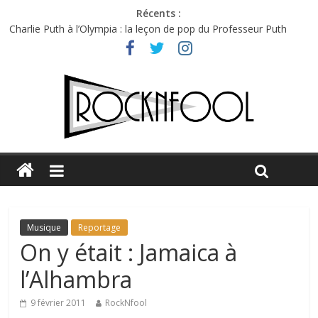
Récents :
Charlie Puth à l’Olympia : la leçon de pop du Professeur Puth
Festival Triptyque : un nouveau festival de musique indépendant
à Montréal
Hellfest 2026 vendredi : température et émotions en hausse
Hellfest 2026 jeudi : impossible de choisir entre chaleur et bonne
humeur
Première édition du Midgard Festival : entre bière, métal et
tatouages
Musique
Reportage
On y était : Jamaica à
l’Alhambra
9 février 2011
RockNfool