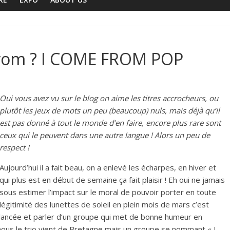
rom ? I COME FROM POP
Oui vous avez vu sur le blog on aime les titres accrocheurs, ou
plutôt les jeux de mots un peu (beaucoup) nuls, mais déjà qu’il
est pas donné à tout le monde d’en faire, encore plus rare sont
ceux qui le peuvent dans une autre langue ! Alors un peu de
respect !
Aujourd’hui il a fait beau, on a enlevé les écharpes, en hiver et
qui plus est en début de semaine ça fait plaisir ! Eh oui ne jamais
sous estimer l’impact sur le moral de pouvoir porter en toute
légitimité des lunettes de soleil en plein mois de mars c’est
e lancée et parler d’un groupe qui met de bonne humeur en
nous le trio vient de Bretagne mais un groupe se nommant « I