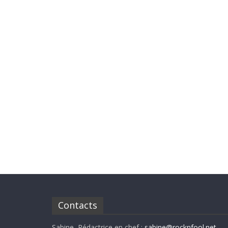
Contacts
Sabine, Rédactrice en chef :
sabine@rocknfool.net