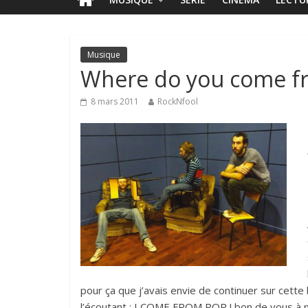
Musique
Where do you come f
8 mars 2011
RockNfool
pour ça que j’avais envie de continuer sur cett
l’écoutant :
I COME FROM POP
! bon de vous à 