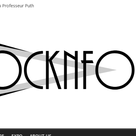
du Professeur Puth
e musique indépendant à Montréal
motions en hausse
 entre chaleur et bonne humeur
e bière, métal et tatouages
RE
EXPO
ABOUT US