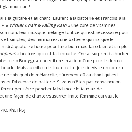
t glamour nan ?
 à la guitare et au chant, Laurent à la batterie et François à la
 EP
« Wicker Chair & Falling Rain »
une cure de vitamines
 son nom, leur musique mélange tout ce qui est nécessaire pour
es et simples, des harmonies, une batterie qui marque le
midi à quatorze heure pour faire bien mais faire bien et simple
popeurs »
bretons qui ont fait mouche. On se surprend à hocher
notes de
« Bodyguard »
et il en sera de même pour le dernier
boucle. Mais au milieu de toute cette joie de vivre on notera
je ne sais quoi de mélancolie, sûrement dû au chant qui est
s et l’absence de batterie. Si vous n’êtes pas convaincu on
feront peut être pencher la balance : le faux air de
t une façon de chanter/susurrer limite féminine qui vaut le
I7K6Kh01k8]