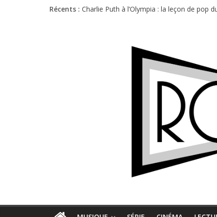
Récents :
Charlie Puth à l’Olympia : la leçon de pop 
Festival Triptyque : un nouveau festival d
Hellfest 2026 vendredi : température et é
Hellfest 2026 jeudi : impossible de choisir
Première édition du Midgard Festival : entr
MUSIQUE
SÉRIE
CINÉMA
LECTU