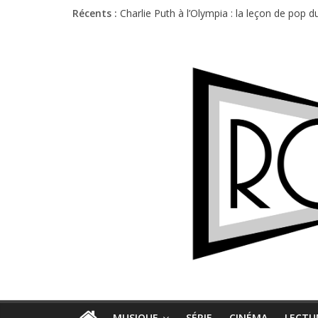
Récents :
Charlie Puth à l’Olympia : la leçon de pop 
Festival Triptyque : un nouveau festival d
Hellfest 2026 vendredi : température et é
Hellfest 2026 jeudi : impossible de choisir
Première édition du Midgard Festival : entr
MUSIQUE
SÉRIE
CINÉMA
LECTU