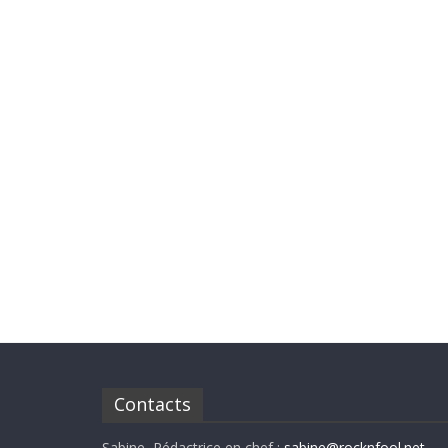
Contacts
Sabine, Rédactrice en chef :
sabine@rocknfool.net