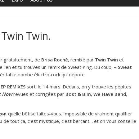
 Twin Twin.
ger gratuitement, de
Brisa Roché
, remixé par
Twin Twin
et
e lien
et tu trouves un remix de Sweat King. Du coup,
« Sweat
 véritable bombe électro-rock qui dépote.
n
EP REMIXES
sorti le 14 mars. Dedans, on y trouve les pépites
ht Now
revues et corrigées par
Bost & Bim
,
We Have Band
,
Now
, quelle bêtise faites-vous. Impossible de vraiment qualifier
de tout ça, c’est mystique, c’est berçant… et on vous conseille