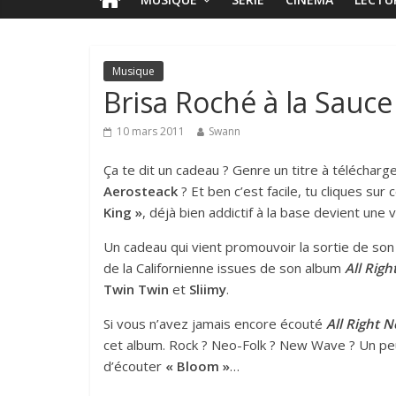
Musique
Brisa Roché à la Sauce
10 mars 2011
Swann
Ça te dit un cadeau ? Genre un titre à téléchar
Aerosteack
? Et ben c’est facile, tu cliques sur
c
King »
, déjà bien addictif à la base devient une
Un cadeau qui vient promouvoir la sortie de so
de la Californienne issues de son album
All Rig
Twin Twin
et
Sliimy
.
Si vous n’avez jamais encore écouté
All Right 
cet album. Rock ? Neo-Folk ? New Wave ? Un peu 
d’écouter
« Bloom »
…