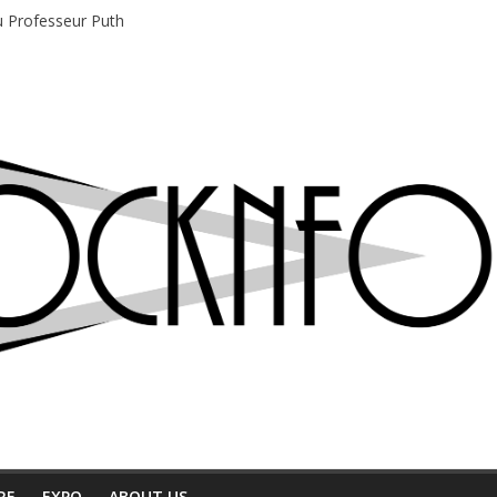
du Professeur Puth
e musique indépendant à Montréal
motions en hausse
 entre chaleur et bonne humeur
e bière, métal et tatouages
RE
EXPO
ABOUT US