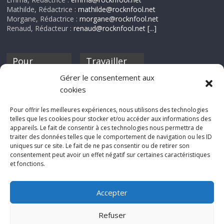
Mathilde, Rédactrice :
mathilde@rocknfool.net
Morgane, Rédactrice :
morgane@rocknfool.net
Renaud, Rédacteur :
renaud@rocknfool.net
[...]
Pour
Travailler
nourrir ta
pour nous ?
Gérer le consentement aux
discothèque
cookies
Si tu souhaites
contribuer à
Pour offrir les meilleures expériences, nous utilisons des technologies
Rocknfool, n'hésite
telles que les cookies pour stocker et/ou accéder aux informations des
pas à nous envoyer
appareils. Le fait de consentir à ces technologies nous permettra de
tes chroniques de
traiter des données telles que le comportement de navigation ou les ID
concerts, de films,
uniques sur ce site. Le fait de ne pas consentir ou de retirer son
séries ou des billets
consentement peut avoir un effet négatif sur certaines caractéristiques
d'humeur :
et fonctions.
sabine@rocknfool.
net
Accepter
Refuser