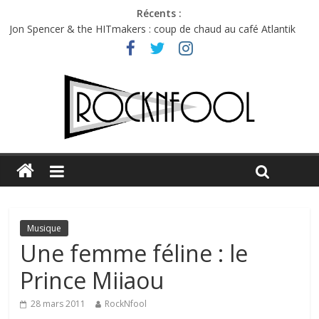
Récents :
Jon Spencer & the HITmakers : coup de chaud au café Atlantik
Hellfest 2026 vendredi : température et émotions en hausse
Hellfest 2026 jeudi : impossible de choisir entre chaleur et bonne
humeur
Première édition du Midgard Festival : entre bière, métal et
tatouages
Charlie Puth à l’Olympia : la leçon de pop du Professeur Puth
Musique
Une femme féline : le
Prince Miiaou
28 mars 2011
RockNfool