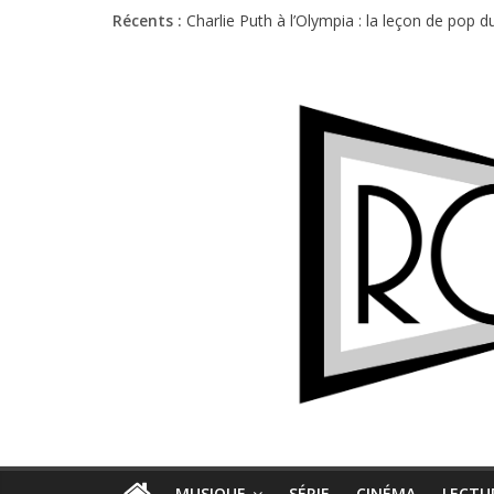
Récents :
Charlie Puth à l’Olympia : la leçon de pop 
Festival Triptyque : un nouveau festival d
Hellfest 2026 vendredi : température et é
Hellfest 2026 jeudi : impossible de choisir
Première édition du Midgard Festival : entr
MUSIQUE
SÉRIE
CINÉMA
LECTU