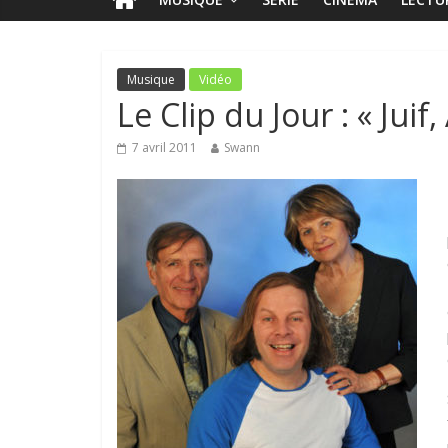
Musique
Vidéo
Le Clip du Jour : « Jui
7 avril 2011
Swann