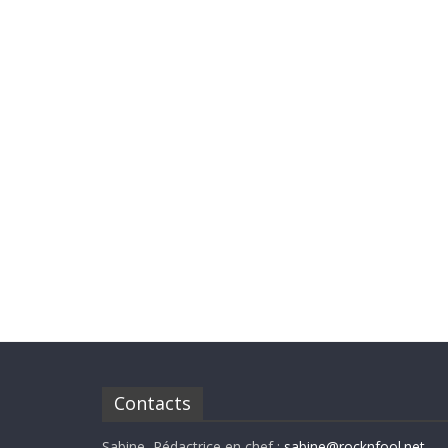
Contacts
Sabine, Rédactrice en chef :
sabine@rocknfool.net