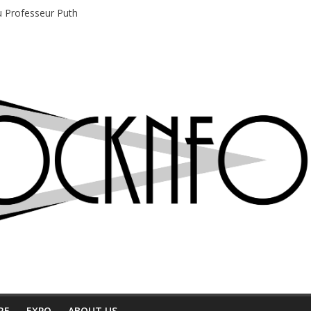
du Professeur Puth
e musique indépendant à Montréal
motions en hausse
 entre chaleur et bonne humeur
e bière, métal et tatouages
RE
EXPO
ABOUT US