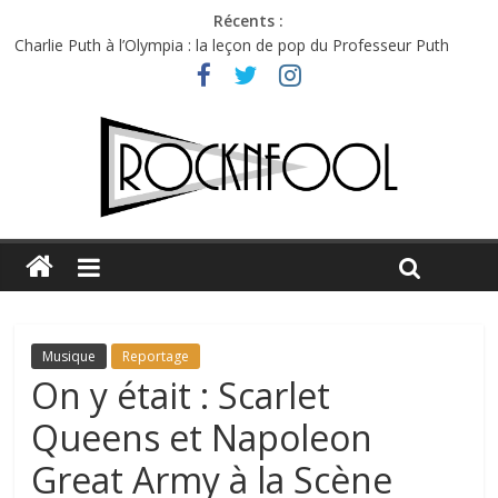
Récents :
Charlie Puth à l’Olympia : la leçon de pop du Professeur Puth
Festival Triptyque : un nouveau festival de musique indépendant
à Montréal
Hellfest 2026 vendredi : température et émotions en hausse
Hellfest 2026 jeudi : impossible de choisir entre chaleur et bonne
humeur
Première édition du Midgard Festival : entre bière, métal et
tatouages
Musique
Reportage
On y était : Scarlet
Queens et Napoleon
Great Army à la Scène