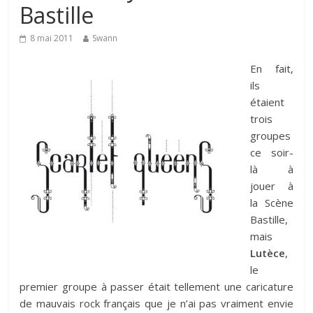
Bastille
8 mai 2011
Swann
En fait,
ils
étaient
trois
groupes
ce soir-
là à
jouer à
la Scène
Bastille,
mais
Lutèce
,
le
premier groupe à passer était tellement une caricature
de mauvais rock français que je n’ai pas vraiment envie