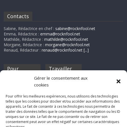
Contacts
Sabine, Rédactrice en chef :
sabine@rocknfool.net
Emma, Rédactrice :
emma@rocknfool.net
Mathilde, Rédactrice :
mathilde@rocknfool.net
Morgane, Rédactrice :
morgane@rocknfool.net
Renaud, Rédacteur :
renaud@rocknfool.net
[...]
Pour
Travailler
nourrir ta
pour nous ?
Gérer le consentement aux
discothèque
cookies
Si tu souhaites
contribuer à
Pour offrir les meilleures expériences, nous utilisons des technologies
Rocknfool, n'hésite
telles que les cookies pour stocker et/ou accéder aux informations des
pas à nous envoyer
appareils. Le fait de consentir à ces technologies nous permettra de
tes chroniques de
traiter des données telles que le comportement de navigation ou les ID
concerts, de films,
uniques sur ce site. Le fait de ne pas consentir ou de retirer son
séries ou des billets
consentement peut avoir un effet négatif sur certaines caractéristiques
d'humeur :
et fonctions.