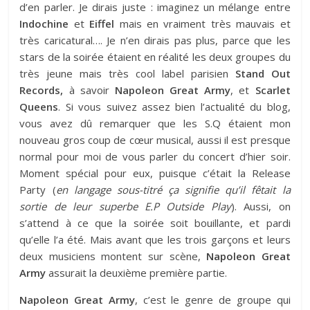
d’en parler. Je dirais juste : imaginez un mélange entre
Indochine
et
Eiffel
mais en vraiment très mauvais et
très caricatural…. Je n’en dirais pas plus, parce que les
stars de la soirée étaient en réalité les deux groupes du
très jeune mais très cool label parisien
Stand Out
Records,
à savoir
Napoleon Great Army
, et
Scarlet
Queens
. Si vous suivez assez bien l’actualité du blog,
vous avez dû remarquer que les S.Q étaient mon
nouveau gros coup de cœur musical, aussi il est presque
normal pour moi de vous parler du concert d’hier soir.
Moment spécial pour eux, puisque c’était la Release
Party (
en langage sous-titré ça signifie qu’il fêtait la
sortie de leur superbe E.P Outside Play
). Aussi, on
s’attend à ce que la soirée soit bouillante, et pardi
qu’elle l’a été. Mais avant que les trois garçons et leurs
deux musiciens montent sur scène,
Napoleon Great
Army
assurait la deuxième première partie.
Napoleon Great Army
, c’est le genre de groupe qui