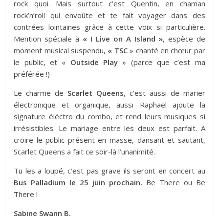
rock quoi. Mais surtout c’est Quentin, en chaman
rock’n’roll qui envoûte et te fait voyager dans des
contrées lointaines grâce à cette voix si particulière.
Mention spéciale à
« I Live on A Island »
, espèce de
moment musical suspendu,
« TSC
» chanté en chœur par
le public, et «
Outside Play
» (parce que c’est ma
préférée !)
Le charme de
Scarlet Queens
, c’est aussi de marier
électronique et organique, aussi Raphaël ajoute la
signature éléctro du combo, et rend leurs musiques si
irrésistibles. Le mariage entre les deux est parfait. A
croire le public présent en masse, dansant et sautant,
Scarlet Queens a fait ce soir-là l’unanimité.
Tu les a loupé, c’est pas grave ils seront en concert au
Bus Palladium le 25 juin prochain
. Be There ou Be
There !
Sabine Swann B.