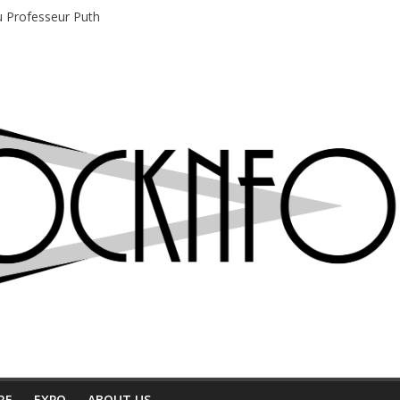
du Professeur Puth
e musique indépendant à Montréal
motions en hausse
 entre chaleur et bonne humeur
e bière, métal et tatouages
RE
EXPO
ABOUT US