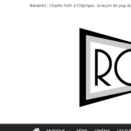
Récents :
Charlie Puth à l’Olympia : la leçon de pop 
Festival Triptyque : un nouveau festival d
Hellfest 2026 vendredi : température et é
Hellfest 2026 jeudi : impossible de choisir
Première édition du Midgard Festival : entr
MUSIQUE
SÉRIE
CINÉMA
LECTU