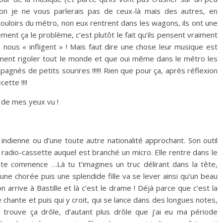
Non je ne vous parlerais pas de ceux-là mais des autres, en
ouloirs du métro, non eux rentrent dans les wagons, ils ont une
ment ça le problème, c’est plutôt le fait qu’ils pensent vraiment
s nous « infligent » ! Mais faut dire une chose leur musique est
ment rigoler tout le monde et que oui même dans le métro les
nés de petits sourires !!!!!! Rien que pour ça, après réflexion
ette !!!!
 de mes yeux vu !
e indienne ou d’une toute autre nationalité approchant. Son outil
 radio-cassette auquel est branché un micro. Elle rentre dans le
te commence …Là tu t’imagines un truc délirant dans la tête,
ne chorée puis une splendide fille va se lever ainsi qu’un beau
arrive à Bastille et là c’est le drame ! Déjà parce que c’est la
hante et puis qui y croit, qui se lance dans des longues notes,
trouve ça drôle, d’autant plus drôle que j’ai eu ma période