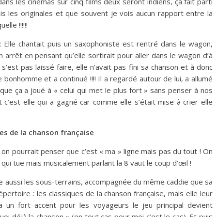
ns les cinémas sur cinq films deux seront indiens, ça fait parti
ais les originales et que souvent je vois aucun rapport entre la
lle !!!!!!
: Elle chantait puis un saxophoniste est rentré dans le wagon,
n arrêt en pensant qu’elle sortirait pour aller dans le wagon d’à
’est pas laissé faire, elle n’avait pas fini sa chanson et à donc
bonhomme et a continué !!!! Il a regardé autour de lui, a allumé
 que ça a joué à « celui qui met le plus fort » sans penser à nos
t c’est elle qui a gagné car comme elle s’était mise à crier elle
ues de la chanson française
nt on pourrait penser que c’est « ma » ligne mais pas du tout ! On
t qui tue mais musicalement parlant la 8 vaut le coup d’œil !
elle aussi les sous-terrains, accompagnée du même caddie que sa
rtoire : les classiques de la chanson française, mais elle leur
 un fort accent pour les voyageurs le jeu principal devient
oi déjà la chanson » (en tout cas pour moi c’est le cas). Et puis