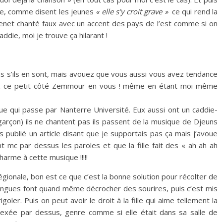
que, comme disent les jeunes
« elle s’y croit grave »
ce qui rend la
renet chanté faux avec un accent des pays de l’est comme si on
ddie, moi je trouve ça hilarant !
pas s’ils en sont, mais avouez que vous aussi vous avez tendance
vez ce petit côté Zemmour en vous ! même en étant moi même
eue qui passe par Nanterre Université. Eux aussi ont un caddie-
n garçon) ils ne chantent pas ils passent de la musique de Djeuns
is publié un article disant que je supportais pas ça mais j’avoue
 mc par dessus les paroles et que la fille fait des « ah ah ah
charme à cette musique !!!!!
égionale, bon est ce que c’est la bonne solution pour récolter de
 langues font quand même décrocher des sourires, puis c’est mis
goler. Puis on peut avoir le droit à la fille qui aime tellement la
exée par dessus, genre comme si elle était dans sa salle de