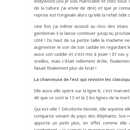
Bollywood (oui je suis marocaine et chez nous da
de la culture j’ai envie de dire) et que je conn
reprise est l’originale alors qu’elle la refait telle que
Une fois j’ai même assisté au choc des titans 
gentleman il la laisse continuer jusqu’au prochai
côté ! Du haut de sa petite taille la madame ne s
augmenter le son de son caddie en regardant le 
aussi son caddie et s’est mis à jouer ! Et vas y
oreilles, mais c’était tellement drôle, finalemen
faisait finalement plus de bruit !
La chanteuse de l’est qui revisite les classiq
Elle aussi elle opère sur la ligne 8, c’est marra
dit que ce sont la 13 et là 2 les lignes de la mor
Qui est-elle ? Décolorée blonde, elle arpente 
comparse venant du pays des éléphants. Son répe
apporte un petit plus, en effet comme elle a
rapidement « je connais la musique mais c’est qu