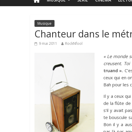
Musique
Chanteur dans le métr
9 mai 2011
RockNfool
« Le monde se
creusent. Toi
truand ».
C’es
ceux qui en on
Bah pour les c
Il y a ceux qu
de la flûte de
s’il y avait 
te bouscule s
Bon il y a aus
par-là par am