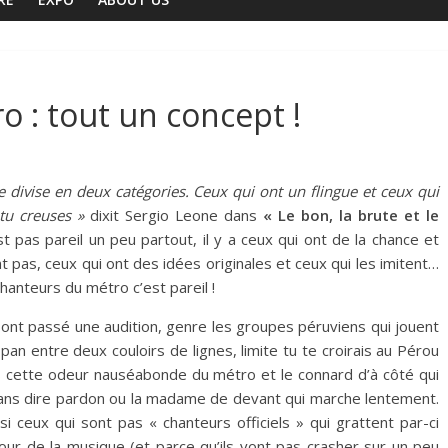
o : tout un concept !
 divise en deux catégories. Ceux qui ont un flingue et ceux qui
 tu creuses »
dixit Sergio Leone dans
« Le bon, la brute et le
t pas pareil un peu partout, il y a ceux qui ont de la chance et
t pas, ceux qui ont des idées originales et ceux qui les imitent…
hanteurs du métro c’est pareil !
i ont passé une audition, genre les groupes péruviens qui jouent
 pan entre deux couloirs de lignes, limite tu te croirais au Pérou
pas cette odeur nauséabonde du métro et le connard d’à côté qui
ans dire pardon ou la madame de devant qui marche lentement.
si ceux qui sont pas « chanteurs officiels » qui grattent par-ci
our de la musique (et parce qu’ils vont pas crasher sur un peu