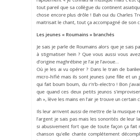
tout pareil que sa collègue du continent asiati
chose encore plus drôle ! Bah oui du Charles T
maitrisait le chant, tout ça accompagné de son ca
Les jeunes « Roumains » branchés
Je sais je parle de Roumains alors que je sais 
à stigmatiser hein ? Que vous aussi vous a
d’origine maghrébine je l’ai je l’avoue…
Où je les ai vu opérer ? Dans le train de banli
micro-hïfié mais ils sont jeunes (une fille et u
qui fait boum boum, du r’n’b-electro ! Bon j’ava
que quand ces deux petits jeunos s’improvisent
ah », lève les mains en l’air je trouve un certain 
Ils leur arrivent aussi de mettre de la musique r
l’argent je sais pas mais les sonorités de leur
si abusivement fort que de toute façon ça fait ri
chanson qu’elle chante complétement décompl