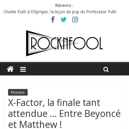
Récents :
Charlie Puth à l’Olympia : la leçon de pop du Professeur Puth
Festival Triptyque : un nouveau festival de musique indépendant
à Montréal
Hellfest 2026 vendredi : température et émotions en hausse
Hellfest 2026 jeudi : impossible de choisir entre chaleur et bonne
humeur
Première édition du Midgard Festival : entre bière, métal et
tatouages
Musique
X-Factor, la finale tant
attendue … Entre Beyoncé
et Matthew !