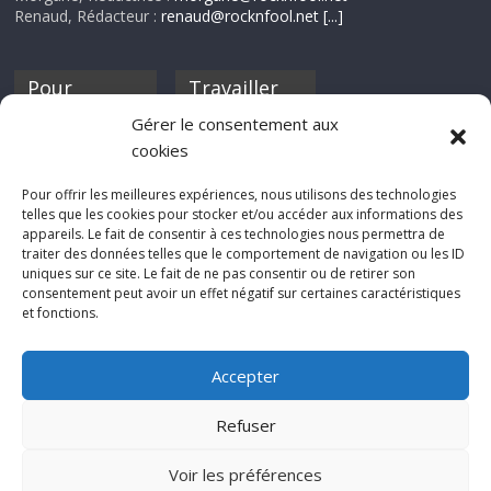
Renaud, Rédacteur :
renaud@rocknfool.net
[...]
Pour
Travailler
nourrir ta
pour nous ?
Gérer le consentement aux
discothèque
cookies
Si tu souhaites
contribuer à
Pour offrir les meilleures expériences, nous utilisons des technologies
Rocknfool, n'hésite
telles que les cookies pour stocker et/ou accéder aux informations des
pas à nous envoyer
appareils. Le fait de consentir à ces technologies nous permettra de
tes chroniques de
traiter des données telles que le comportement de navigation ou les ID
concerts, de films,
uniques sur ce site. Le fait de ne pas consentir ou de retirer son
séries ou des billets
consentement peut avoir un effet négatif sur certaines caractéristiques
d'humeur :
et fonctions.
sabine@rocknfool.
net
Accepter
Refuser
Voir les préférences