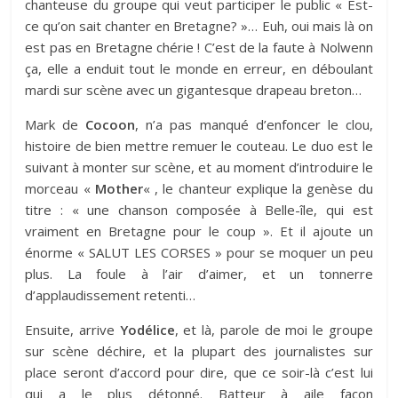
chanteuse du groupe qui veut participer le public « Est-
ce qu’on sait chanter en Bretagne? »… Euh, oui mais là on
est pas en Bretagne chérie ! C’est de la faute à Nolwenn
ça, elle a enduit tout le monde en erreur, en déboulant
mardi sur scène avec un gigantesque drapeau breton…
Mark de
Cocoon
, n’a pas manqué d’enfoncer le clou,
histoire de bien mettre remuer le couteau. Le duo est le
suivant à monter sur scène, et au moment d’introduire le
morceau «
Mother
« , le chanteur explique la genèse du
titre : « une chanson composée à Belle-île, qui est
vraiment en Bretagne pour le coup ». Et il ajoute un
énorme « SALUT LES CORSES » pour se moquer un peu
plus. La foule à l’air d’aimer, et un tonnerre
d’applaudissement retenti…
Ensuite, arrive
Yodélice
, et là, parole de moi le groupe
sur scène déchire, et la plupart des journalistes sur
place seront d’accord pour dire, que ce soir-là c’est lui
qui a le plus détonné. Batteur à aile façon