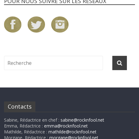
POUR NOUS SUIVRE SUR LES RÉSEAUX
Contacts
Sabine, Rédactrice en chef :
sabine@rocknfool.net
Emma, Rédactrice :
emma@rocknfool.net
Mathilde, Rédactrice :
mathilde@rocknfool.net
Morgane, Rédactrice :
morgane@rocknfool.net