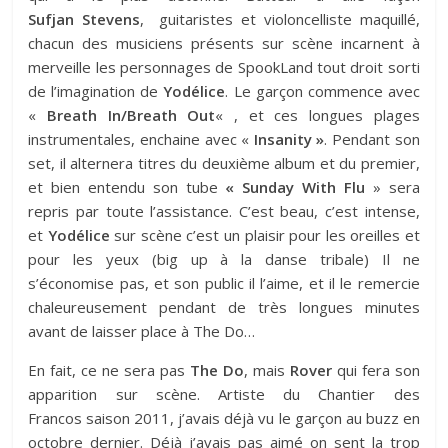
Sufjan Stevens
, guitaristes et violoncelliste maquillé,
chacun des musiciens présents sur scène incarnent à
merveille les personnages de SpookLand tout droit sorti
de l’imagination de
Yodélice
. Le garçon commence avec
«
Breath In/Breath Out
« , et ces longues plages
instrumentales, enchaine avec «
Insanity »
. Pendant son
set, il alternera titres du deuxième album et du premier,
et bien entendu son tube
« Sunday With Flu
» sera
repris par toute l’assistance. C’est beau, c’est intense,
et
Yodélice
sur scène c’est un plaisir pour les oreilles et
pour les yeux (big up à la danse tribale) Il ne
s’économise pas, et son public il l’aime, et il le remercie
chaleureusement pendant de très longues minutes
avant de laisser place à The Do…
En fait, ce ne sera pas
The Do
, mais
Rover
qui fera son
apparition sur scène. Artiste du Chantier des
Francos saison 2011, j’avais déjà vu le garçon au buzz en
octobre dernier. Déjà j’avais pas aimé on sent la trop