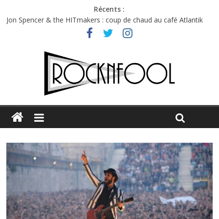
Récents :
Jon Spencer & the HITmakers : coup de chaud au café Atlantik
Hellfest 2026 vendredi : température et émotions en hausse
Hellfest 2026 jeudi : impossible de choisir entre chaleur et bonne
humeur
Première édition du Midgard Festival : entre bière, métal et
tatouages
Charlie Puth à l’Olympia : la leçon de pop du Professeur Puth