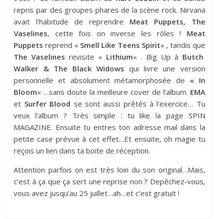
repris par des groupes phares de la scène rock. Nirvana
avait l’habitude de reprendre
Meat Puppets, The
Vaselines
, cette fois on inverse les rôles !
Meat
Puppets
reprend «
Smell Like Teens Spirit
« , tandis que
The Vaselines
revisite «
Lithium
« . Big Up à
Butch
Walker & The Black Widows
qui livre une version
personnelle et absolument métamorphosée de
« In
Bloom
« …sans doute la meilleure cover de l’album.
EMA
et
Surfer Blood
se sont aussi prêtés à l’exercice… Tu
veux l’album ? Très simple : tu like la page
SPIN
MAGAZINE
. Ensuite tu entres ton adresse mail dans la
petite case prévue à cet effet…Et ensuite, oh magie tu
reçois un lien dans ta boite de réception.
Attention parfois on est très loin du son original…Mais,
c’est à ça que ça sert une reprise non ? Depêchez-vous,
vous avez jusqu’au 25 juillet…ah…et c’est gratuit !