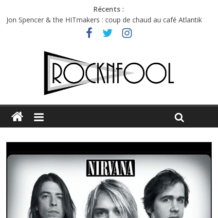
Récents :
Jon Spencer & the HITmakers : coup de chaud au café Atlantik
Hellfest 2026 vendredi : température et émotions en hausse
Hellfest 2026 jeudi : impossible de choisir entre chaleur et bonne
humeur
Première édition du Midgard Festival : entre bière, métal et
tatouages
Charlie Puth à l’Olympia : la leçon de pop du Professeur Puth