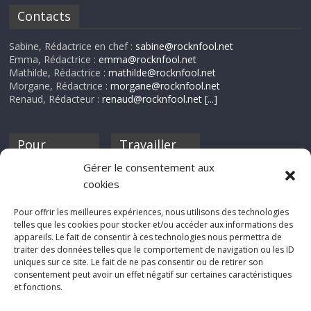
Contacts
Sabine, Rédactrice en chef :
sabine@rocknfool.net
Emma, Rédactrice :
emma@rocknfool.net
Mathilde, Rédactrice :
mathilde@rocknfool.net
Morgane, Rédactrice :
morgane@rocknfool.net
Renaud, Rédacteur :
renaud@rocknfool.net
[...]
Pour
Travailler
nourrir ta
pour nous ?
Gérer le consentement aux
discothèque
cookies
Si tu souhaites
contribuer à
Pour offrir les meilleures expériences, nous utilisons des technologies
Rocknfool, n'hésite
telles que les cookies pour stocker et/ou accéder aux informations des
pas à nous envoyer
appareils. Le fait de consentir à ces technologies nous permettra de
tes chroniques de
traiter des données telles que le comportement de navigation ou les ID
concerts, de films,
uniques sur ce site. Le fait de ne pas consentir ou de retirer son
séries ou des billets
consentement peut avoir un effet négatif sur certaines caractéristiques
d'humeur :
et fonctions.
sabine@rocknfool.
net