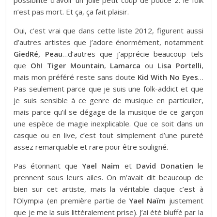
possibilité d’avoir un jolie petit coup de pouce 2. le folk
n’est pas mort. Et ça, ça fait plaisir.
Oui, c’est vrai que dans cette liste 2012, figurent aussi
d’autres artistes que j’adore énormément, notamment
GiedRé, Peau
…d’autres que j’apprécie beaucoup tels
que
Oh! Tiger Mountain
,
Lamarca
ou
Lisa Portelli
,
mais mon préféré reste sans doute
Kid With No Eyes
…
Pas seulement parce que je suis une folk-addict et que
je suis sensible à ce genre de musique en particulier,
mais parce qu’il se dégage de la musique de ce garçon
une espèce de magie inexplicable. Que ce soit dans un
casque ou en live, c’est tout simplement d’une pureté
assez remarquable et rare pour être souligné.
Pas étonnant que
Yael Naim
et
David Donatien
le
prennent sous leurs ailes. On m’avait dit beaucoup de
bien sur cet artiste, mais la véritable claque c’est à
l’
Olympia
(en première partie de
Yael Naïm
justement
que je me la suis littéralement prise). J’ai été bluffé par la