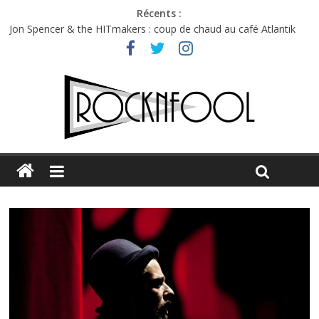
Récents :
Jon Spencer & the HITmakers : coup de chaud au café Atlantik
Hellfest 2026 vendredi : température et émotions en hausse
Hellfest 2026 jeudi : impossible de choisir entre chaleur et bonne
humeur
Première édition du Midgard Festival : entre bière, métal et
tatouages
Charlie Puth à l’Olympia : la leçon de pop du Professeur Puth