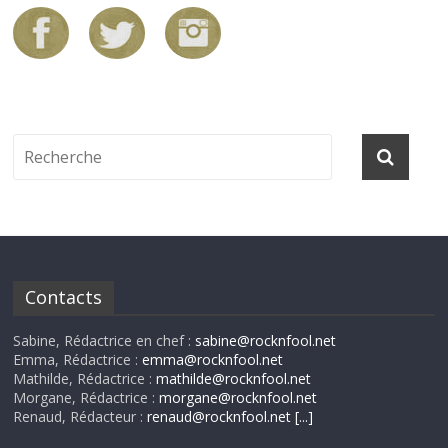
Contacts
Sabine, Rédactrice en chef :
sabine@rocknfool.net
Emma, Rédactrice :
emma@rocknfool.net
Mathilde, Rédactrice :
mathilde@rocknfool.net
Morgane, Rédactrice :
morgane@rocknfool.net
Renaud, Rédacteur :
renaud@rocknfool.net
[...]