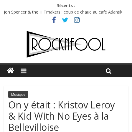
Récents :
Jon Spencer & the HITmakers : coup de chaud au café Atlantik
Hellfest 2026 vendredi : température et émotions en hausse
Hellfest 2026 jeudi : impossible de choisir entre chaleur et bonne
humeur
Première édition du Midgard Festival : entre bière, métal et
tatouages
Charlie Puth à l’Olympia : la leçon de pop du Professeur Puth
Musique
On y était : Kristov Leroy
& Kid With No Eyes à la
Bellevilloise