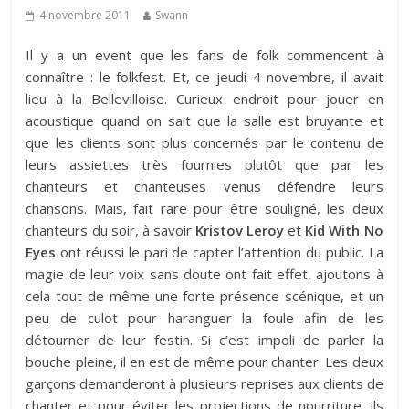
4 novembre 2011
Swann
Il y a un event que les fans de folk commencent à
connaître : le folkfest. Et, ce jeudi 4 novembre, il avait
lieu à la Bellevilloise. Curieux endroit pour jouer en
acoustique quand on sait que la salle est bruyante et
que les clients sont plus concernés par le contenu de
leurs assiettes très fournies plutôt que par les
chanteurs et chanteuses venus défendre leurs
chansons. Mais, fait rare pour être souligné, les deux
chanteurs du soir, à savoir
Kristov Leroy
et
Kid With No
Eyes
ont réussi le pari de capter l’attention du public. La
magie de leur voix sans doute ont fait effet, ajoutons à
cela tout de même une forte présence scénique, et un
peu de culot pour haranguer la foule afin de les
détourner de leur festin. Si c’est impoli de parler la
bouche pleine, il en est de même pour chanter. Les deux
garçons demanderont à plusieurs reprises aux clients de
chanter et pour éviter les projections de nourriture, ils