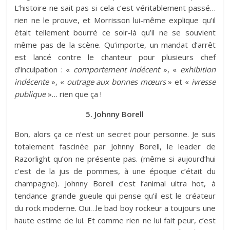
L’histoire ne sait pas si cela c’est véritablement passé…
rien ne le prouve, et Morrisson lui-même explique qu’il
était tellement bourré ce soir-là qu’il ne se souvient
même pas de la scène. Qu’importe, un mandat d’arrêt
est lancé contre le chanteur pour plusieurs chef
d’inculpation : «
comportement indécent
», «
exhibition
indécente
», «
outrage aux bonnes mœurs
» et «
ivresse
publique
»… rien que ça !
5. Johnny Borell
Bon, alors ça ce n’est un secret pour personne. Je suis
totalement fascinée par Johnny Borell, le leader de
Razorlight qu’on ne présente pas. (même si aujourd’hui
c’est de la jus de pommes, à une époque c’était du
champagne). Johnny Borell c’est l’animal ultra hot, à
tendance grande gueule qui pense qu’il est le créateur
du rock moderne. Oui…le bad boy rockeur a toujours une
haute estime de lui. Et comme rien ne lui fait peur, c’est