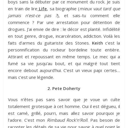
boys sans la débuter par ce monument du rock. Je suis
en train de lire
Life
, sa biographie (
mieux vaut tard que
jamais n’est-ce pas ?
), et sais-tu comment elle
commence ? Par une arrestation pour détention de
drogues. J’ai envie de dire : le décor est planté. Infidélité
en tout genre, drogue, incarcération, addiction. Voilà les
faits d’armes du guitariste des Stones.
Keith
c’est la
personnification du rockeur bordeline toute entière.
Attirant et repoussant en même temps. Le mec qui a
fumé sa vie jusqu’au bout, et qui malgré tout tient
encore debout aujourd’hui. C’est un vieux papi certes…
mais c’est une légende.
2. Pete Doherty
Vous n’êtes pas sans savoir que je voue un culte
totalement grotesque à cet homme. Oui il est dégueu, il
est camé, grillé, pourri, mais allez savoir pourquoi je
l’adore. C’est mon
Rimbaud Rock’n’Roll
. Pas besoin de
raconter les détails de sa vie pour savoir à quel point le