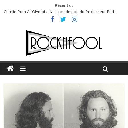
Récents :
Charlie Puth à l’Olympia : la leçon de pop du Professeur Puth
Festival Triptyque : un nouveau festival de musique indépendant
à Montréal
Hellfest 2026 vendredi : température et émotions en hausse
Hellfest 2026 jeudi : impossible de choisir entre chaleur et bonne
humeur
Première édition du Midgard Festival : entre bière, métal et
tatouages