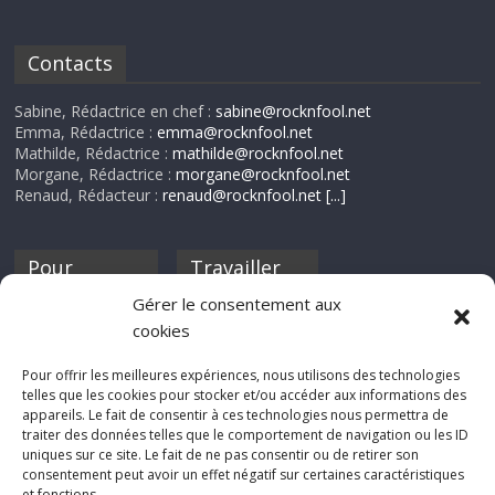
Contacts
Sabine, Rédactrice en chef :
sabine@rocknfool.net
Emma, Rédactrice :
emma@rocknfool.net
Mathilde, Rédactrice :
mathilde@rocknfool.net
Morgane, Rédactrice :
morgane@rocknfool.net
Renaud, Rédacteur :
renaud@rocknfool.net
[...]
Pour
Travailler
nourrir ta
pour nous ?
Gérer le consentement aux
discothèque
cookies
Si tu souhaites
contribuer à
Pour offrir les meilleures expériences, nous utilisons des technologies
Rocknfool, n'hésite
telles que les cookies pour stocker et/ou accéder aux informations des
pas à nous envoyer
appareils. Le fait de consentir à ces technologies nous permettra de
tes chroniques de
traiter des données telles que le comportement de navigation ou les ID
concerts, de films,
uniques sur ce site. Le fait de ne pas consentir ou de retirer son
séries ou des billets
consentement peut avoir un effet négatif sur certaines caractéristiques
d'humeur :
et fonctions.