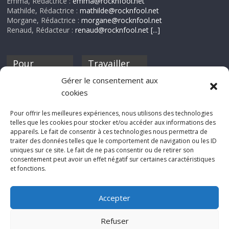
Emma, Rédactrice :
emma@rocknfool.net
Mathilde, Rédactrice :
mathilde@rocknfool.net
Morgane, Rédactrice :
morgane@rocknfool.net
Renaud, Rédacteur :
renaud@rocknfool.net
[...]
Pour
Travailler
nourrir ta
pour nous ?
Gérer le consentement aux
discothèque
cookies
Si tu souhaites
contribuer à
Pour offrir les meilleures expériences, nous utilisons des technologies
Rocknfool, n'hésite
telles que les cookies pour stocker et/ou accéder aux informations des
pas à nous envoyer
appareils. Le fait de consentir à ces technologies nous permettra de
tes chroniques de
traiter des données telles que le comportement de navigation ou les ID
concerts, de films,
uniques sur ce site. Le fait de ne pas consentir ou de retirer son
séries ou des billets
consentement peut avoir un effet négatif sur certaines caractéristiques
d'humeur :
et fonctions.
sabine@rocknfool.
net
Accepter
Refuser