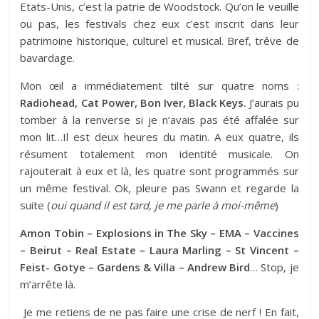
Etats-Unis, c’est la patrie de Woodstock. Qu’on le veuille
ou pas, les festivals chez eux c’est inscrit dans leur
patrimoine historique, culturel et musical. Bref, trêve de
bavardage.
Mon œil a immédiatement tilté sur quatre noms :
Radiohead, Cat Power, Bon Iver, Black Keys.
J’aurais pu
tomber à la renverse si je n’avais pas été affalée sur
mon lit…Il est deux heures du matin. A eux quatre, ils
résument totalement mon identité musicale. On
rajouterait à eux et là, les quatre sont programmés sur
un même festival. Ok, pleure pas Swann et regarde la
suite (
oui quand il est tard, je me parle à moi-même
)
Amon Tobin – Explosions in The Sky – EMA – Vaccines
– Beirut – Real Estate – Laura Marling – St Vincent –
Feist- Gotye – Gardens & Villa – Andrew Bird
… Stop, je
m’arrête là.
Je me retiens de ne pas faire une crise de nerf ! En fait,