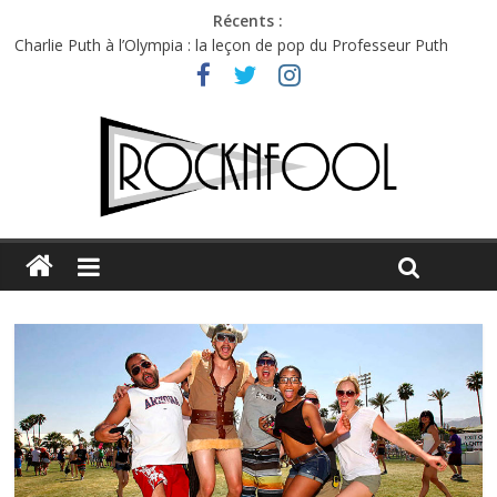
Récents :
Charlie Puth à l’Olympia : la leçon de pop du Professeur Puth
Festival Triptyque : un nouveau festival de musique indépendant
à Montréal
Hellfest 2026 vendredi : température et émotions en hausse
Hellfest 2026 jeudi : impossible de choisir entre chaleur et bonne
humeur
Première édition du Midgard Festival : entre bière, métal et
tatouages