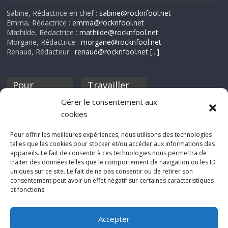
Sabine, Rédactrice en chef :
sabine@rocknfool.net
Emma, Rédactrice :
emma@rocknfool.net
Mathilde, Rédactrice :
mathilde@rocknfool.net
Morgane, Rédactrice :
morgane@rocknfool.net
Renaud, Rédacteur :
renaud@rocknfool.net
[...]
Pour
Travailler
nourrir ta
pour nous ?
Gérer le consentement aux
discothèque
cookies
Si tu souhaites
contribuer à
Pour offrir les meilleures expériences, nous utilisons des technologies
Rocknfool, n'hésite
telles que les cookies pour stocker et/ou accéder aux informations des
pas à nous envoyer
appareils. Le fait de consentir à ces technologies nous permettra de
tes chroniques de
traiter des données telles que le comportement de navigation ou les ID
concerts, de films,
uniques sur ce site. Le fait de ne pas consentir ou de retirer son
séries ou des billets
consentement peut avoir un effet négatif sur certaines caractéristiques
d'humeur :
et fonctions.
sabine@rocknfool.
net
Accepter