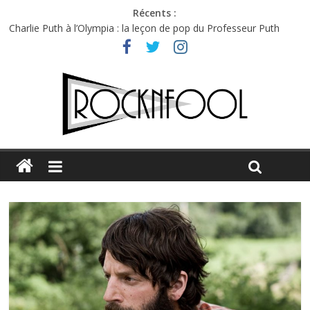
Récents :
Charlie Puth à l’Olympia : la leçon de pop du Professeur Puth
Jon Spencer & the HITmakers : coup de chaud au café Atlantik
Hellfest 2026 vendredi : température et émotions en hausse
Hellfest 2026 jeudi : impossible de choisir entre chaleur et bonne
humeur
Première édition du Midgard Festival : entre bière, métal et
tatouages