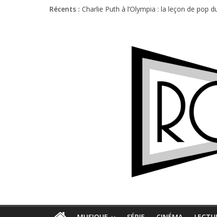
Première édition du Midgard Festival : entr
Récents :
Charlie Puth à l’Olympia : la leçon de pop 
Festival Triptyque : un nouveau festival d
Hellfest 2026 vendredi : température et é
Hellfest 2026 jeudi : impossible de choisir
MUSIQUE
SÉRIE
CINÉMA
LECTU