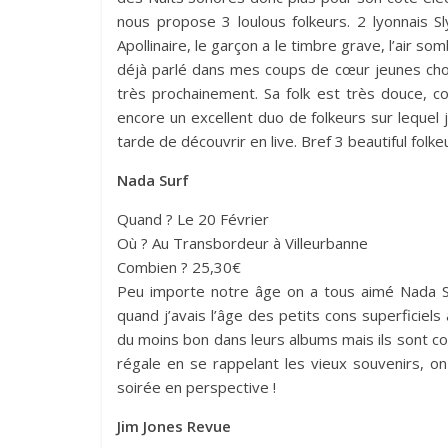
nous propose 3 loulous folkeurs. 2 lyonnais Sly
Apollinaire, le garçon a le timbre grave, l’air so
déjà parlé dans mes coups de cœur jeunes cho
très prochainement. Sa folk est très douce, c
encore un excellent duo de folkeurs sur lequel 
tarde de découvrir en live. Bref 3 beautiful folk
Nada Surf
Quand ? Le 20 Février
Où ? Au Transbordeur à Villeurbanne
Combien ? 25,30€
Peu importe notre âge on a tous aimé Nada S
quand j’avais l’âge des petits cons superficiels
du moins bon dans leurs albums mais ils sont 
régale en se rappelant les vieux souvenirs, o
soirée en perspective !
Jim Jones Revue