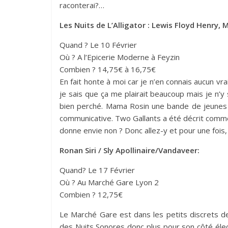
raconterai?…
Les Nuits de L’Alligator : Lewis Floyd Henry,
Quand ? Le 10 Février
Où ? A l’Epicerie Moderne à Feyzin
Combien ? 14,75€ à 16,75€
En fait honte à moi car je n’en connais aucun vra
je sais que ça me plairait beaucoup mais je n’y
bien perché. Mama Rosin une bande de jeunes G
communicative. Two Gallants a été décrit comme 
donne envie non ? Donc allez-y et pour une fois,
Ronan Siri / Sly Apollinaire/Vandaveer:
Quand? Le 17 Février
Où ? Au Marché Gare Lyon 2
Combien ? 12,75€
Le Marché Gare est dans les petits discrets de n
des Nuits Sonores donc plus pour son côté élect