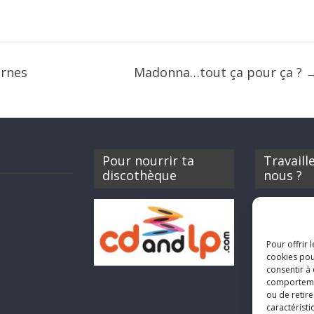
ernes
Madonna…tout ça pour ça ?
Pour nourrir ta
Travaill
discothèque
nous ?
Si tu souhait
Rocknfool, n
envoyer tes 
Pour offrir 
concerts, de 
cookies pou
des billets d
consentir à
sabine@rock
comportement
ou de retire
caractéristi