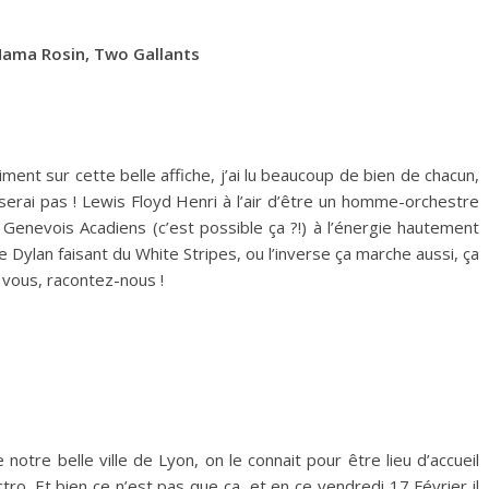
 Mama Rosin, Two Gallants
iment sur cette belle affiche, j’ai lu beaucoup de bien de chacun,
 serai pas ! Lewis Floyd Henri à l’air d’être un homme-orchestre
enevois Acadiens (c’est possible ça ?!) à l’énergie hautement
Dylan faisant du White Stripes, ou l’inverse ça marche aussi, ça
 vous, racontez-nous !
otre belle ville de Lyon, on le connait pour être lieu d’accueil
ro. Et bien ce n’est pas que ça, et en ce vendredi 17 Février il