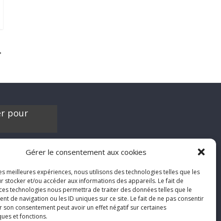
→
er pour
es contribuer à
Gérer le consentement aux cookies
'hésite pas à nous
chroniques de
les meilleures expériences, nous utilisons des technologies telles que les
films, séries ou
r stocker et/ou accéder aux informations des appareils. Le fait de
'humeur :
 ces technologies nous permettra de traiter des données telles que le
nfool.net
 de navigation ou les ID uniques sur ce site. Le fait de ne pas consentir
r son consentement peut avoir un effet négatif sur certaines
ques et fonctions.