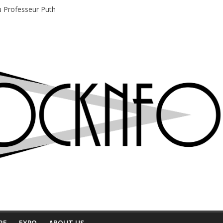
e bière, métal et tatouages
du Professeur Puth
e musique indépendant à Montréal
motions en hausse
 entre chaleur et bonne humeur
RE
EXPO
ABOUT US