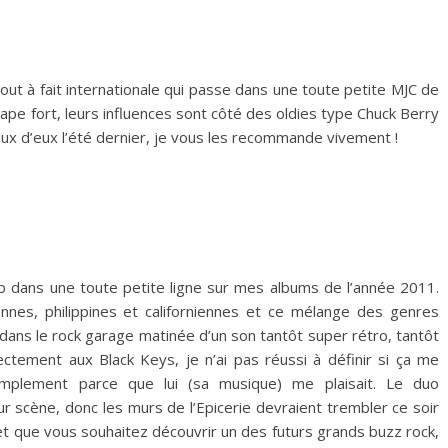
out à fait internationale qui passe dans une toute petite MJC de
 tape fort, leurs influences sont côté des oldies type Chuck Berry
aux d’eux l’été dernier, je vous les recommande vivement !
atib dans une toute petite ligne sur mes albums de l’année 2011.
iennes, philippines et californiennes et ce mélange des genres
dans le rock garage matinée d’un son tantôt super rétro, tantôt
rectement aux Black Keys, je n’ai pas réussi à définir si ça me
implement parce que lui (sa musique) me plaisait. Le duo
ur scène, donc les murs de l’Epicerie devraient trembler ce soir
i et que vous souhaitez découvrir un des futurs grands buzz rock,