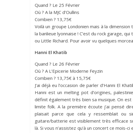
Quand ? Le 25 Février
Où ? A la MJC d’Oullins
Combien ? 13,75€
Voilà un groupe Londonien mais à la dimension t
la banlieue lyonnaise ! C’est du rock garage, qui
ou Little Richard. Pour avoir vu quelques morce
Hanni El Khatib
Quand ? Le 26 Février
Où ? A L’Epicerie Moderne Feyzin
Combien ? 13,75€ à 15,75€
J’ai déjà eu l’occasion de parler d’Hanni El Kh
Hanni est un melting pot d’origines, palestin
définit également très bien sa musique. On est 
limite folk. A la première écoute j’ai pensé di
plaisait parce que cela y ressemblait ou s
guitare/batterie est visiblement très efficace s
là. Si vous n’assistez qu’à un concert ce mois-c