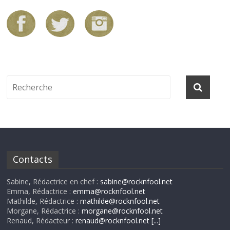
Contacts
Sabine, Rédactrice en chef :
sabine@rocknfool.net
Emma, Rédactrice :
emma@rocknfool.net
Mathilde, Rédactrice :
mathilde@rocknfool.net
Morgane, Rédactrice :
morgane@rocknfool.net
Renaud, Rédacteur :
renaud@rocknfool.net
[...]