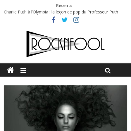
Récents :
Charlie Puth à l’Olympia : la leçon de pop du Professeur Puth
Festival Triptyque : un nouveau festival de musique indépendant
à Montréal
Hellfest 2026 vendredi : température et émotions en hausse
Hellfest 2026 jeudi : impossible de choisir entre chaleur et bonne
humeur
Première édition du Midgard Festival : entre bière, métal et
tatouages