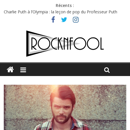
Récents :
Charlie Puth à l’Olympia : la leçon de pop du Professeur Puth
Festival Triptyque : un nouveau festival de musique indépendant
à Montréal
Hellfest 2026 vendredi : température et émotions en hausse
Hellfest 2026 jeudi : impossible de choisir entre chaleur et bonne
humeur
Première édition du Midgard Festival : entre bière, métal et
tatouages