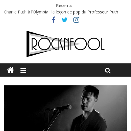
Récents :
Première édition du Midgard Festival : entre bière, métal et
tatouages
Charlie Puth à l’Olympia : la leçon de pop du Professeur Puth
Festival Triptyque : un nouveau festival de musique indépendant
à Montréal
Hellfest 2026 vendredi : température et émotions en hausse
Hellfest 2026 jeudi : impossible de choisir entre chaleur et bonne
humeur