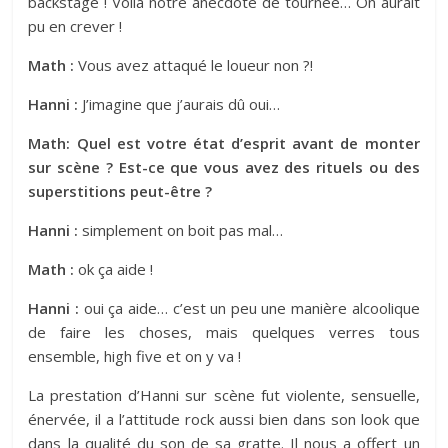
backstage ! Voilà notre anecdote de tournée… On aurait
pu en crever !
Math :
Vous avez attaqué le loueur non ?!
Hanni :
J’imagine que j’aurais dû oui…
Math: Quel est votre état d’esprit avant de monter
sur scène ? Est-ce que vous avez des rituels ou des
superstitions peut-être ?
Hanni :
simplement on boit pas mal…
Math :
ok ça aide !
Hanni :
oui ça aide… c’est un peu une manière alcoolique
de faire les choses, mais quelques verres tous
ensemble, high five et on y va !
La prestation d’Hanni sur scène fut violente, sensuelle,
énervée, il a l’attitude rock aussi bien dans son look que
dans la qualité du son de sa gratte. Il nous a offert un