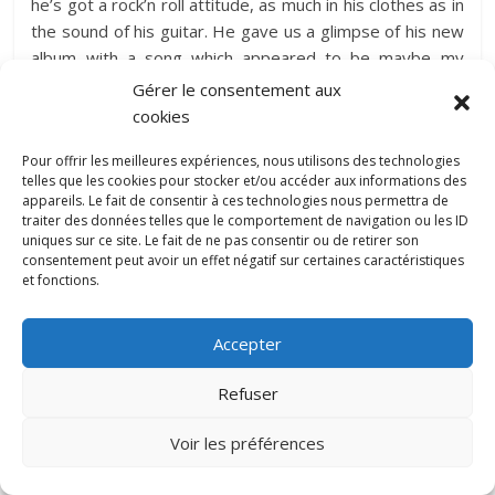
he’s got a rock’n roll attitude, as much in his clothes as in
the sound of his guitar. He gave us a glimpse of his new
album with a song which appeared to be maybe my
favourite one that night. The concert was drowned in
Gérer le consentement aux
beer and whiskey, he had warned us, it was really good
cookies
but way too short ! I even feared that the one song
Pour offrir les meilleures expériences, nous utilisons des technologies
encore might have got him booed by a very heated
telles que les cookies pour stocker et/ou accéder aux informations des
audience. He’ll have to do better during the summer
appareils. Le fait de consentir à ces technologies nous permettra de
festivals, where his presence will be soon confirmed, for
traiter des données telles que le comportement de navigation ou les ID
uniques sur ce site. Le fait de ne pas consentir ou de retirer son
sure. However, after such a hot concert, plus the
consentement peut avoir un effet négatif sur certaines caractéristiques
arrogance of the guy behind his guitar, I can hardly
et fonctions.
believe in the embarrassment our sexy questions
supposedly caused on him… No sorry Hanni, I don’t buy
Accepter
it !
Refuser
Voir les préférences
←
Les concerts à ne pas manquer à Paris