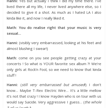
Hanni:
Yes but actually I think I did my time there. I’ve
lived there all my life, I never lived anywhere else, so I
decided to give it a shot. As much as I hated LA I also
kinda like it, and now I really liked it.
Math:
You do realise right that your music is very
sexual…
Hanni:
(visibly very embarrassed, looking at his feet and
almost blushing I swear!)
Math:
come on you see people getting crazy at your
concerts ! So what is YOUR favorite sex album ?! We’re
only girls at Rock’n Fool, so we need to know that kinda
stuff !
Hanni:
(
still very embarrassed but amused
!) I don’t
know… Maybe T-Rex Electric Wire… It’s a little mellow
it’s not that crazy ! I know Hayden who is on tour with us
would say Suicide. Very aggressive I guess… (
the whole
3 of us laugh !
)