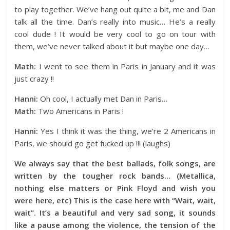
to play together. We’ve hang out quite a bit, me and Dan
talk all the time. Dan’s really into music… He’s a really
cool dude ! It would be very cool to go on tour with
them, we’ve never talked about it but maybe one day…
Math:
I went to see them in Paris in January and it was
just crazy !!
Hanni:
Oh cool, I actually met Dan in Paris…
Math:
Two Americans in Paris !
Hanni:
Yes I think it was the thing, we’re 2 Americans in
Paris, we should go get fucked up !!! (laughs)
We always say that the best ballads, folk songs, are
written by the tougher rock bands…
(Metalli
ca,
nothing else matters or Pink Floyd and wish you
were here, etc) This is the case here with “Wait, wait,
wait”. It’s a beautiful and very sad song, it sounds
like a pause among the violence, the tension of the