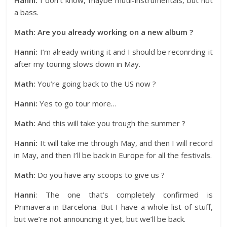
Hanni:
I don’t know, maybe mutli-instrumentals, but not
a bass.
Math: Are you already working on a new album ?
Hanni:
I’m already writing it and I should be reconrding it
after my touring slows down in May.
Math:
You’re going back to the US now ?
Hanni:
Yes to go tour more…
Math:
And this will take you trough the summer ?
Hanni:
It will take me through May, and then I will record
in May, and then I’ll be back in Europe for all the festivals.
Math:
Do you have any scoops to give us ?
Hanni
: The one that’s completely confirmed is
Primavera in Barcelona. But I have a whole list of stuff,
but we’re not announcing it yet, but we’ll be back.