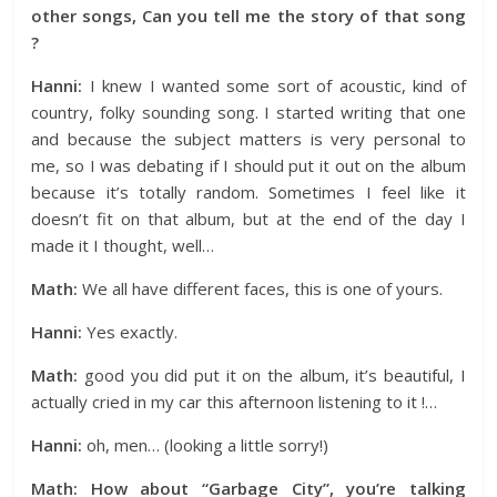
other songs, Can you tell me the story of that song
?
Hanni:
I knew I wanted some sort of acoustic, kind of
country, folky sounding song. I started writing that one
and because the subject matters is very personal to
me, so I was debating if I should put it out on the album
because it’s totally random. Sometimes I feel like it
doesn’t fit on that album, but at the end of the day I
made it I thought, well…
Math:
We all have different faces, this is one of yours.
Hanni:
Yes exactly.
Math:
good you did put it on the album, it’s beautiful, I
actually cried in my car this afternoon listening to it !…
Hanni:
oh, men… (looking a little sorry!)
Math: How about “Garbage City”, you’re talking