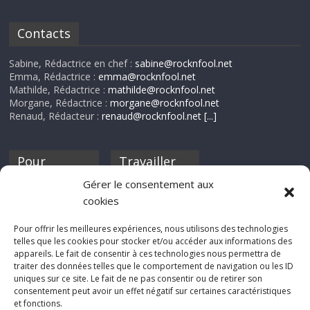
Contacts
Sabine, Rédactrice en chef :
sabine@rocknfool.net
Emma, Rédactrice :
emma@rocknfool.net
Mathilde, Rédactrice :
mathilde@rocknfool.net
Morgane, Rédactrice :
morgane@rocknfool.net
Renaud, Rédacteur :
renaud@rocknfool.net
[...]
Pour
Travailler
nourrir ta
pour nous ?
Gérer le consentement aux
discothèque
cookies
Si tu souhaites
contribuer à
Pour offrir les meilleures expériences, nous utilisons des technologies
Rocknfool, n'hésite
telles que les cookies pour stocker et/ou accéder aux informations des
pas à nous envoyer
appareils. Le fait de consentir à ces technologies nous permettra de
tes chroniques de
traiter des données telles que le comportement de navigation ou les ID
concerts, de films,
uniques sur ce site. Le fait de ne pas consentir ou de retirer son
séries ou des billets
consentement peut avoir un effet négatif sur certaines caractéristiques
d'humeur :
et fonctions.