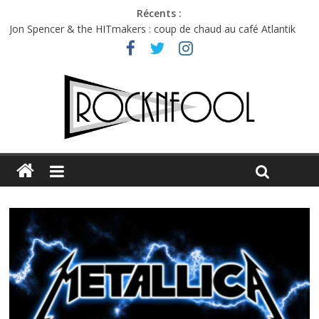
Récents :
Jon Spencer & the HITmakers : coup de chaud au café Atlantik
Hellfest 2026 vendredi : température et émotions en hausse
Hellfest 2026 jeudi : impossible de choisir entre chaleur et bonne
humeur
Première édition du Midgard Festival : entre bière, métal et
tatouages
Charlie Puth à l’Olympia : la leçon de pop du Professeur Puth