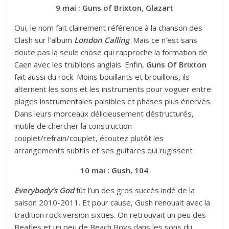
9 mai : Guns of Brixton, Glazart
Oui, le nom fait clairement référence à la chanson des
Clash sur l’album
London Calling
. Mais ce n’est sans
doute pas la seule chose qui rapproche la formation de
Caen avec les trublions anglais. Enfin,
Guns Of Brixton
fait aussi du rock. Moins bouillants et brouillons, ils
alternent les sons et les instruments pour voguer entre
plages instrumentales paisibles et phases plus énervés.
Dans leurs morceaux délicieusement déstructurés,
inutile de chercher la construction
couplet/refrain/couplet, écoutez plutôt les
arrangements subtils et ses guitares qui rugissent
10 mai : Gush, 104
Everybody’s God
fût l’un des gros succès indé de la
saison 2010-2011. Et pour cause, Gush renouait avec la
tradition rock version sixties. On retrouvait un peu des
Beatles et un peu de Beach Boys dans les sons du