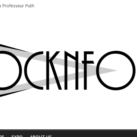
du Professeur Puth
e musique indépendant à Montréal
motions en hausse
 entre chaleur et bonne humeur
e bière, métal et tatouages
RE
EXPO
ABOUT US