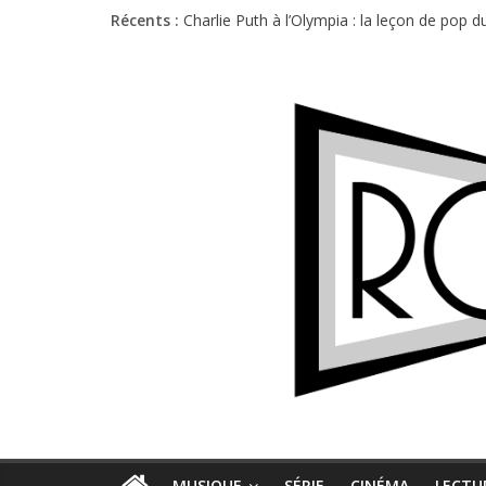
Récents :
Charlie Puth à l’Olympia : la leçon de pop 
Festival Triptyque : un nouveau festival d
Hellfest 2026 vendredi : température et é
Hellfest 2026 jeudi : impossible de choisir
Première édition du Midgard Festival : entr
MUSIQUE
SÉRIE
CINÉMA
LECTU