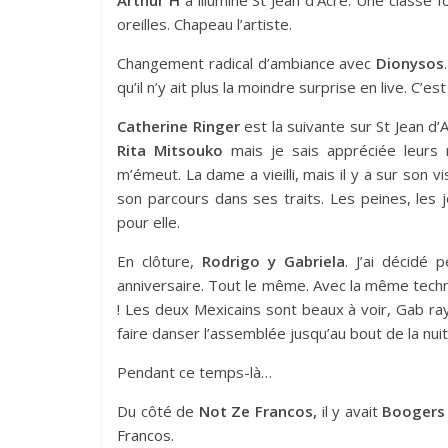
Arthur H
a illuminé St Jean d’Acre. Une classe f
oreilles. Chapeau l’artiste.
Changement radical d’ambiance avec
Dionysos
qu’il n’y ait plus la moindre surprise en live. C
Catherine Ringer
est la suivante sur St Jean d’
Rita Mitsouko
mais je sais appréciée leurs 
m’émeut. La dame a vieilli, mais il y a sur son v
son parcours dans ses traits. Les peines, les joi
pour elle.
En clôture,
Rodrigo y Gabriela
. J’ai décidé 
anniversaire. Tout le même. Avec la même techni
! Les deux Mexicains sont beaux à voir, Gab ray
faire danser l’assemblée jusqu’au bout de la nui
Pendant ce temps-là…
Du côté de
Not Ze Francos,
il y avait
Boogers
Francos.