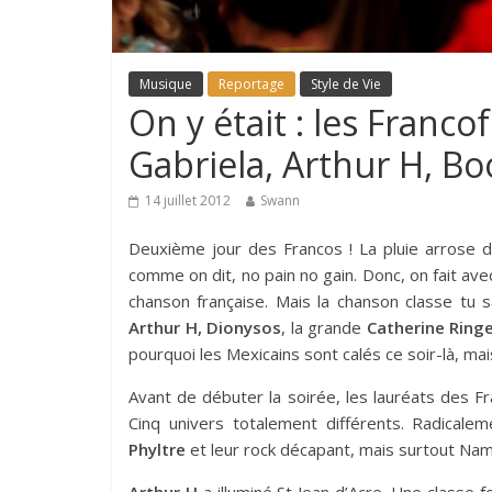
Musique
Reportage
Style de Vie
On y était : les Franco
Gabriela, Arthur H, B
14 juillet 2012
Swann
Deuxième jour des Francos ! La pluie arrose do
comme on dit, no pain no gain. Donc, on fait ave
chanson française. Mais la chanson classe tu s
Arthur H, Dionysos
, la grande
Catherine Ring
pourquoi les Mexicains sont calés ce soir-là, ma
Avant de débuter la soirée, les lauréats des F
Cinq univers totalement différents. Radicale
Phyltre
et leur rock décapant, mais surtout Na