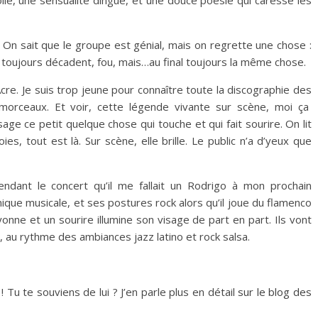
olle, une sensualité dingue, et une douce poésie qui caresse les
. On sait que le groupe est génial, mais on regrette une chose :
’est toujours décadent, fou, mais…au final toujours la même chose.
Acre. Je suis trop jeune pour connaître toute la discographie des
morceaux. Et voir, cette légende vivante sur scène, moi ça
isage ce petit quelque chose qui touche et qui fait sourire. On lit
es, tout est là. Sur scène, elle brille. Le public n’a d’yeux que
pendant le concert qu’il me fallait un Rodrigo à mon prochain
que musicale, et ses postures rock alors qu’il joue du flamenco
onne et un sourire illumine son visage de part en part. Ils vont
t, au rythme des ambiances jazz latino et rock salsa.
! Tu te souviens de lui ? J’en parle plus en détail
sur le blog des