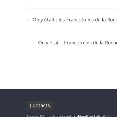
←
On y était : les Francofolies de la Roc
On y était : Francofolies de la Roch
Contacts
Sabine, Rédactrice en chef :
sabine@rocknfool.net