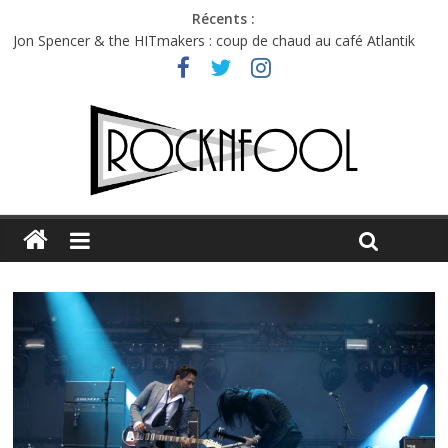
Récents :
Jon Spencer & the HITmakers : coup de chaud au café Atlantik
Hellfest 2026 vendredi : température et émotions en hausse
Hellfest 2026 jeudi : impossible de choisir entre chaleur et bonne
humeur
Première édition du Midgard Festival : entre bière, métal et
tatouages
Charlie Puth à l’Olympia : la leçon de pop du Professeur Puth