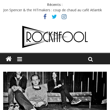
Récents :
Jon Spencer & the HITmakers : coup de chaud au café Atlantik
Hellfest 2026 vendredi : température et émotions en hausse
Hellfest 2026 jeudi : impossible de choisir entre chaleur et bonne
humeur
Première édition du Midgard Festival : entre bière, métal et
tatouages
Charlie Puth à l’Olympia : la leçon de pop du Professeur Puth