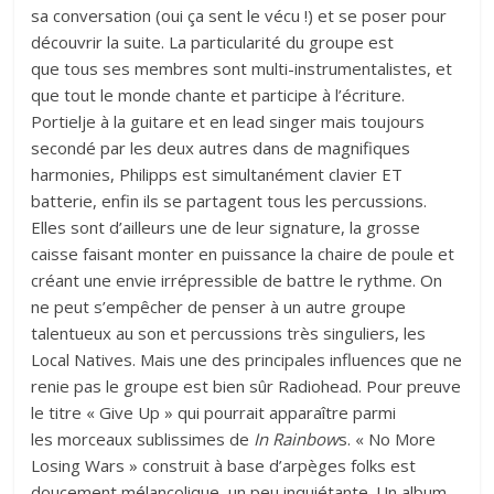
sa conversation (oui ça sent le vécu !) et se poser pour
découvrir la suite. La particularité du groupe est
que tous ses membres sont multi-instrumentalistes, et
que tout le monde chante et participe à l’écriture.
Portielje à la guitare et en lead singer mais toujours
secondé par les deux autres dans de magnifiques
harmonies, Philipps est simultanément clavier ET
batterie, enfin ils se partagent tous les percussions.
Elles sont d’ailleurs une de leur signature, la grosse
caisse faisant monter en puissance la chaire de poule et
créant une envie irrépressible de battre le rythme. On
ne peut s’empêcher de penser à un autre groupe
talentueux au son et percussions très singuliers, les
Local Natives. Mais une des principales influences que ne
renie pas le groupe est bien sûr Radiohead. Pour preuve
le titre « Give Up » qui pourrait apparaître parmi
les morceaux sublissimes de
In Rainbow
s. « No More
Losing Wars » construit à base d’arpèges folks est
doucement mélancolique, un peu inquiétante. Un album