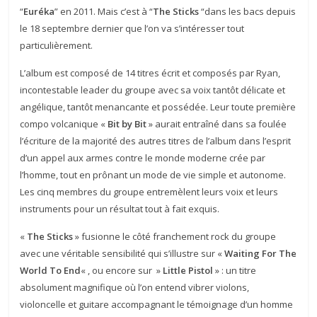
“
Euréka
” en 2011. Mais c’est à “
The Sticks
“dans les bacs depuis
le 18 septembre dernier que l’on va s’intéresser tout
particulièrement.
L’album est composé de 14 titres écrit et composés par Ryan,
incontestable leader du groupe avec sa voix tantôt délicate et
angélique, tantôt menancante et possédée. Leur toute première
compo volcanique «
Bit by Bit
» aurait entraîné dans sa foulée
l’écriture de la majorité des autres titres de l’album dans l’esprit
d’un appel aux armes contre le monde moderne crée par
l’homme, tout en prônant un mode de vie simple et autonome.
Les cinq membres du groupe entremèlent leurs voix et leurs
instruments pour un résultat tout à fait exquis.
«
The Sticks
» fusionne le côté franchement rock du groupe
avec une véritable sensibilité qui s’illustre sur «
Waiting For The
World To End
« , ou encore sur »
Little Pistol
» : un titre
absolument magnifique où l’on entend vibrer violons,
violoncelle et guitare accompagnant le témoignage d’un homme