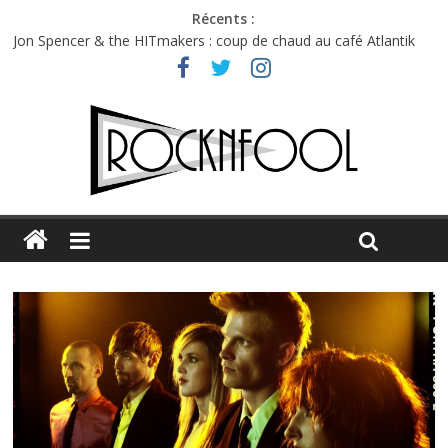
Récents :
Jon Spencer & the HITmakers : coup de chaud au café Atlantik
Hellfest 2026 vendredi : température et émotions en hausse
Hellfest 2026 jeudi : impossible de choisir entre chaleur et bonne
humeur
Première édition du Midgard Festival : entre bière, métal et
tatouages
Charlie Puth à l’Olympia : la leçon de pop du Professeur Puth