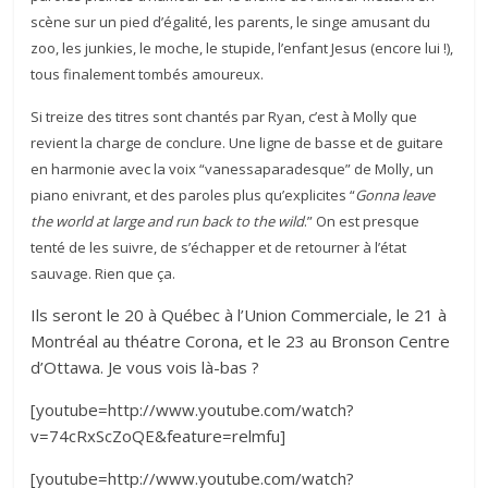
scène sur un pied d’égalité, les parents, le singe amusant du
zoo, les junkies, le moche, le stupide, l’enfant Jesus (encore lui !),
tous finalement tombés amoureux.
Si treize des titres sont chantés par Ryan, c’est à Molly que
revient la charge de conclure. Une ligne de basse et de guitare
en harmonie avec la voix “vanessaparadesque” de Molly, un
piano enivrant, et des paroles plus qu’explicites “
Gonna leave
the world at large and run back to the wild
.” On est presque
tenté de les suivre, de s’échapper et de retourner à l’état
sauvage. Rien que ça.
Ils seront le 20 à Québec à l’Union Commerciale, le 21 à
Montréal au théatre Corona, et le 23 au Bronson Centre
d’Ottawa. Je vous vois là-bas ?
[youtube=http://www.youtube.com/watch?
v=74cRxScZoQE&feature=relmfu]
[youtube=http://www.youtube.com/watch?