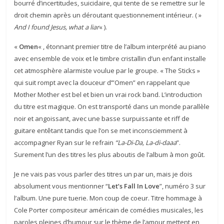
bourré d’incertitudes, suicidaire, qui tente de se remettre sur le
droit chemin après un déroutant questionnement intérieur. ( »
And I found Jesus, what a liar
« ).
«
Omen
« , étonnant premier titre de l’album interprété au piano
avec ensemble de voix et le timbre cristallin d’un enfant installe
cet atmosphère alarmiste voulue par le groupe. « The Sticks »
qui suit rompt avec la douceur d’”Omen” en rappelant que
Mother Mother est bel et bien un vrai rock band. L’introduction
du titre est magique. On est transporté dans un monde parallèle
noir et angoissant, avec une basse surpuissante et riff de
guitare entêtant tandis que l’on se met inconsciemment à
accompagner Ryan sur le refrain
“La-Di-Da, La-di-daaa
”.
Surement l’un des titres les plus aboutis de l’album à mon goût.
Je ne vais pas vous parler des titres un par un, mais je dois
absolument vous mentionner “
Let’s Fall In Love
”, numéro 3 sur
l’album. Une pure tuerie. Mon coup de coeur. Titre hommage à
Cole Porter compositeur américain de comédies musicales, les
paroles pleines d’humour sur le thème de l’amour mettent en