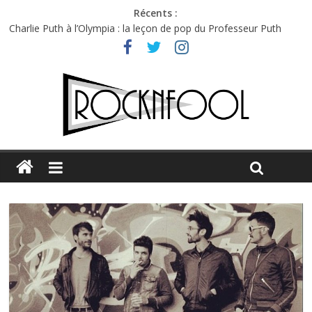
Récents :
Charlie Puth à l’Olympia : la leçon de pop du Professeur Puth
Festival Triptyque : un nouveau festival de musique indépendant
à Montréal
Hellfest 2026 vendredi : température et émotions en hausse
Hellfest 2026 jeudi : impossible de choisir entre chaleur et bonne
humeur
Première édition du Midgard Festival : entre bière, métal et
tatouages