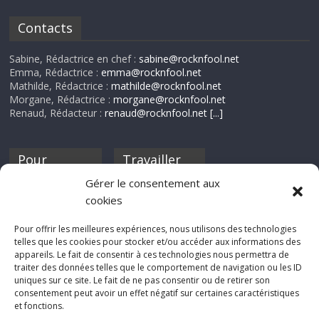
Contacts
Sabine, Rédactrice en chef :
sabine@rocknfool.net
Emma, Rédactrice :
emma@rocknfool.net
Mathilde, Rédactrice :
mathilde@rocknfool.net
Morgane, Rédactrice :
morgane@rocknfool.net
Renaud, Rédacteur :
renaud@rocknfool.net
[...]
Pour
Travailler
nourrir ta
pour nous ?
Gérer le consentement aux
discothèque
cookies
Si tu souhaites
contribuer à
Pour offrir les meilleures expériences, nous utilisons des technologies
Rocknfool, n'hésite
telles que les cookies pour stocker et/ou accéder aux informations des
pas à nous envoyer
appareils. Le fait de consentir à ces technologies nous permettra de
tes chroniques de
traiter des données telles que le comportement de navigation ou les ID
concerts, de films,
uniques sur ce site. Le fait de ne pas consentir ou de retirer son
séries ou des billets
consentement peut avoir un effet négatif sur certaines caractéristiques
d'humeur :
et fonctions.
sabine@rocknfool.