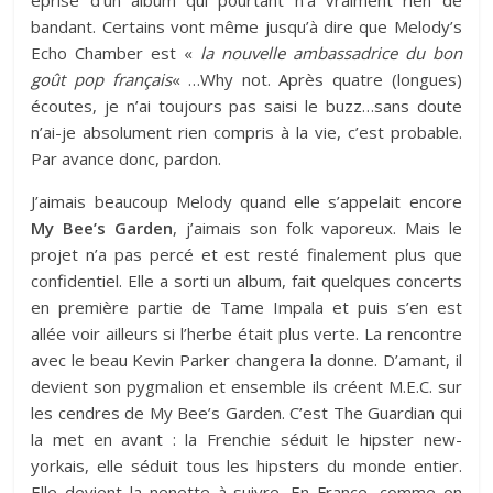
éprise d’un album qui pourtant n’a vraiment rien de
bandant. Certains vont même jusqu’à dire que Melody’s
Echo Chamber est «
la nouvelle ambassadrice du bon
goût pop français
« …Why not. Après quatre (longues)
écoutes, je n’ai toujours pas saisi le buzz…sans doute
n’ai-je absolument rien compris à la vie, c’est probable.
Par avance donc, pardon.
J’aimais beaucoup Melody quand elle s’appelait encore
My Bee’s Garden
, j’aimais son folk vaporeux. Mais le
projet n’a pas percé et est resté finalement plus que
confidentiel. Elle a sorti un album, fait quelques concerts
en première partie de Tame Impala et puis s’en est
allée voir ailleurs si l’herbe était plus verte. La rencontre
avec le beau Kevin Parker changera la donne. D’amant, il
devient son pygmalion et ensemble ils créent M.E.C. sur
les cendres de My Bee’s Garden. C’est The Guardian qui
la met en avant : la Frenchie séduit le hipster new-
yorkais, elle séduit tous les hipsters du monde entier.
Elle devient la nenette à suivre. En France, comme on