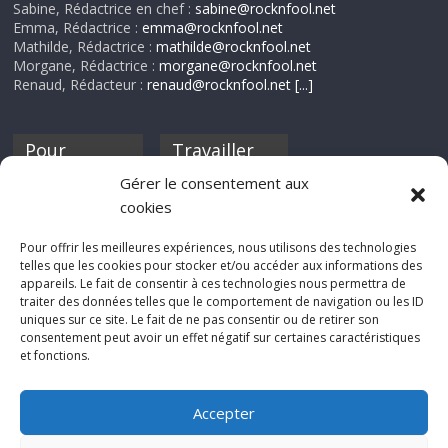
Sabine, Rédactrice en chef :
sabine@rocknfool.net
Emma, Rédactrice :
emma@rocknfool.net
Mathilde, Rédactrice :
mathilde@rocknfool.net
Morgane, Rédactrice :
morgane@rocknfool.net
Renaud, Rédacteur :
renaud@rocknfool.net
[...]
Pour
Travailler
nourrir ta
pour nous ?
Gérer le consentement aux
discothèque
cookies
Si tu souhaites
contribuer à
Pour offrir les meilleures expériences, nous utilisons des technologies
Rocknfool, n'hésite
telles que les cookies pour stocker et/ou accéder aux informations des
pas à nous envoyer
appareils. Le fait de consentir à ces technologies nous permettra de
tes chroniques de
traiter des données telles que le comportement de navigation ou les ID
concerts, de films,
uniques sur ce site. Le fait de ne pas consentir ou de retirer son
séries ou des billets
consentement peut avoir un effet négatif sur certaines caractéristiques
d'humeur :
et fonctions.
sabine@rocknfool.
net
Accepter