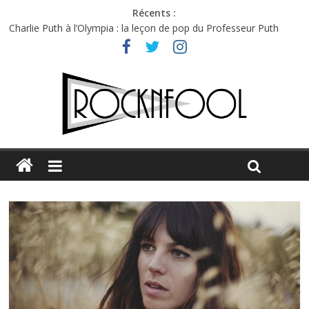
Récents :
Charlie Puth à l’Olympia : la leçon de pop du Professeur Puth
Festival Triptyque : un nouveau festival de musique indépendant
à Montréal
Hellfest 2026 vendredi : température et émotions en hausse
Hellfest 2026 jeudi : impossible de choisir entre chaleur et bonne
humeur
Première édition du Midgard Festival : entre bière, métal et
tatouages