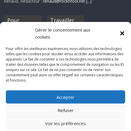
Renaud, Rédacteur :
renaud@rocknfool.net
[...]
Pour
Travailler
nourrir ta
pour nous ?
Gérer le consentement aux
discothèque
cookies
Si tu souhaites
contribuer à
Pour offrir les meilleures expériences, nous utilisons des technologies
Rocknfool, n'hésite
telles que les cookies pour stocker et/ou accéder aux informations des
pas à nous envoyer
appareils. Le fait de consentir à ces technologies nous permettra de
tes chroniques de
traiter des données telles que le comportement de navigation ou les ID
concerts, de films,
uniques sur ce site. Le fait de ne pas consentir ou de retirer son
séries ou des billets
consentement peut avoir un effet négatif sur certaines caractéristiques
d'humeur :
et fonctions.
sabine@rocknfool.
net
Accepter
Refuser
Voir les préférences