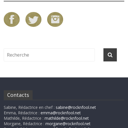
Contacts
Sabine, Rédactrice en chef :
sabine@rocknfool.net
Emma, Rédactrice :
emma@rocknfool.net
Mathilde, Rédactrice :
mathilde@rocknfool.net
Morgane, Rédactrice :
morgane@rocknfool.net