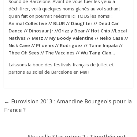
Sound de Barcelone. Avant de vous tuer les yeux à
déchiffrer, voilà quelques noms glanés au vol sachant
qu’en fait on pourrait reécrire ici TOUS les noms! :
Animal Collective // BLUR // Daughter // Dead Can
Dance // Dinosaur Jr //Grizzly Bear // Hot Chip //Local
Natives // Metz // My Boody Valentine // Neko Case //
Nick Cave // Phoenix // Rodriguez // Tame Impala //
Thee Oh Sees // The Vaccines // Wu Tang Clan…
Laissons la boue des festivals français de Juillet et
partons au soleil de Barcelone en Mai !
←
Eurovision 2013 : Amandine Bourgeois pour la
France ?
Nouvelle Star prime 2 : Timothée out
→