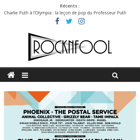
Récents :
Charlie Puth à l’Olympia : la leçon de pop du Professeur Puth
Festival Triptyque : un nouveau festival de musique indépendant
à Montréal
Hellfest 2026 vendredi : température et émotions en hausse
Hellfest 2026 jeudi : impossible de choisir entre chaleur et bonne
humeur
Première édition du Midgard Festival : entre bière, métal et
tatouages