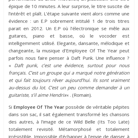
épique de 10 minutes. A leur surprise, le titre suscite de
l’intérêt et plaît. L’étape suivante vient alors comme une
évidence : un E.P sobrement intitulé 1 de trois titres
parait en 2012. Un E.P où l’électronique se mêle aux
guitares, piano et basse, où le vocoder est
intelligemment utilisé. Elegante, dansante, mélodique et
changeante, la musique d’Employee Of The Year peut
parfois nous faire penser à Daft Punk. Une influence ?
«
Daft punk, c’est une évidence, surtout pour nous
français. C’est un groupe qui a marqué notre génération
et qui fait toujours rêver aujourd’hui. Ils sont vraiment
au-dessus du lot. C’est un peu comme demander à un
guitariste, s’il aime Hendrix
« . (Romain).
Si
Employee Of The Year
possède de véritable pépites
dans son sac, il sait également transformé les chansons
des autres, à l’image de ce
Wild Belle
(Its Too Late)
totalement revisité. Métamorphosé et totalement
irrésistible. Impossible d’échapper à l’envie de danser à