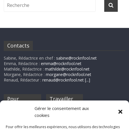
Contacts
Sabine, Rédactrice en chef :
sabine@rocknfool.net
Emma, Rédactrice :
emma@rocknfool.net
Mathilde, Rédactrice :
mathilde@rocknfool.net
Morgane, Rédactrice :
morgane@rocknfool.net
Renaud, Rédacteur :
renaud@rocknfool.net
[...]
Pour
Travailler
nourrir ta
pour nous ?
Gérer le consentement aux
discothèque
cookies
Si tu souhaites
contribuer à
Pour offrir les meilleures expériences, nous utilisons des technologies
Rocknfool, n'hésite