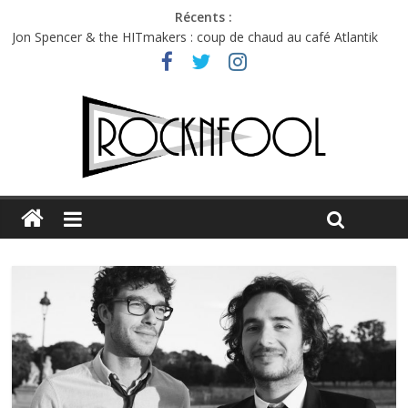
Récents :
Jon Spencer & the HITmakers : coup de chaud au café Atlantik
Hellfest 2026 vendredi : température et émotions en hausse
Hellfest 2026 jeudi : impossible de choisir entre chaleur et bonne
humeur
Première édition du Midgard Festival : entre bière, métal et
tatouages
Charlie Puth à l’Olympia : la leçon de pop du Professeur Puth