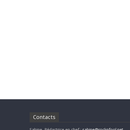
Contacts
Sabine, Rédactrice en chef :
sabine@rocknfool.net