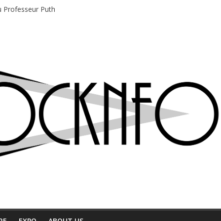
du Professeur Puth
e musique indépendant à Montréal
motions en hausse
 entre chaleur et bonne humeur
e bière, métal et tatouages
RE
EXPO
ABOUT US