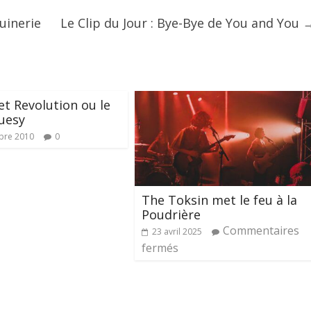
uinerie
Le Clip du Jour : Bye-Bye de You and You
et Revolution ou le
uesy
bre 2010
0
The Toksin met le feu à la
Poudrière
Commentaires
23 avril 2025
fermés