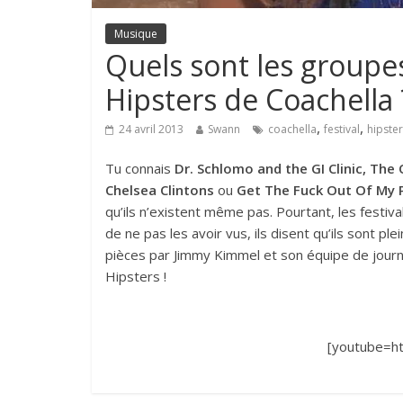
Musique
Quels sont les groupe
Hipsters de Coachella 
,
,
24 avril 2013
Swann
coachella
festival
hipster
Tu connais
Dr. Schlomo and the GI Clinic, The 
Chelsea Clintons
ou
Get The Fuck Out Of My P
qu’ils n’existent même pas. Pourtant, les festiva
de ne pas les avoir vus, ils disent qu’ils sont 
pièces par Jimmy Kimmel et son équipe de journ
Hipsters !
[youtube=ht