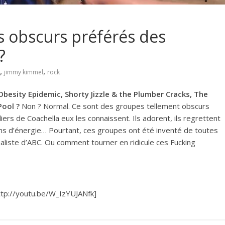
s obscurs préférés des
?
,
,
jimmy kimmel
rock
Obesity Epidemic, Shorty Jizzle & the Plumber Cracks, The
ool ?
Non ? Normal. Ce sont des groupes tellement obscurs
liers de Coachella eux les connaissent. Ils adorent, ils regrettent
pleins d’énergie… Pourtant, ces groupes ont été inventé de toutes
aliste d’ABC. Ou comment tourner en ridicule ces Fucking
tp://youtu.be/W_IzYUJANfk]