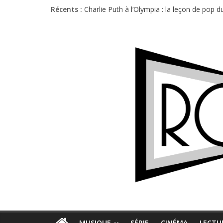
Récents :
Charlie Puth à l’Olympia : la leçon de pop 
Festival Triptyque : un nouveau festival d
Hellfest 2026 vendredi : température et é
Hellfest 2026 jeudi : impossible de choisir
Première édition du Midgard Festival : entr
MUSIQUE
SÉRIE
CINÉMA
LECTU