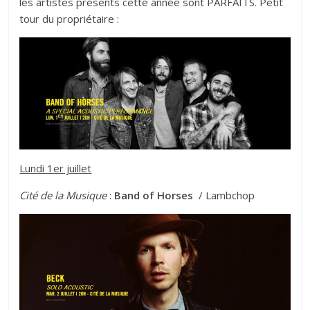
les artistes présents cette année sont PARFAITS. Petit
tour du propriétaire :
Lundi 1er juillet
Cité de la Musique
:
Band of Horses
/ Lambchop