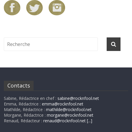
Contacts
Sabine, Rédactrice en chef :
sabine@rocknfool.net
Emma, Rédactrice :
emma@rocknfool.net
Mathilde, Rédactrice :
mathilde@rocknfool.net
Morgane, Rédactrice :
morgane@rocknfool.net
Renaud, Rédacteur :
renaud@rocknfool.net
[...]