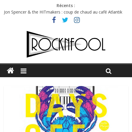
Récents :
Jon Spencer & the HITmakers : coup de chaud au café Atlantik
Hellfest 2026 vendredi : température et émotions en hausse
Hellfest 2026 jeudi : impossible de choisir entre chaleur et bonne
humeur
Première édition du Midgard Festival : entre bière, métal et
tatouages
Charlie Puth à l’Olympia : la leçon de pop du Professeur Puth