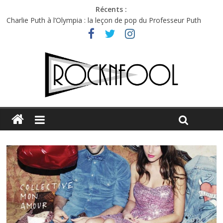
Récents :
Charlie Puth à l’Olympia : la leçon de pop du Professeur Puth
Festival Triptyque : un nouveau festival de musique indépendant
à Montréal
Hellfest 2026 vendredi : température et émotions en hausse
Hellfest 2026 jeudi : impossible de choisir entre chaleur et bonne
humeur
Première édition du Midgard Festival : entre bière, métal et
tatouages