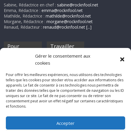
Sabine, Rédactrice en chef :
sabine@rocknfool.net
Emma, Rédactrice :
emma@rocknfool.net
Mathilde, Rédactrice :
mathilde@rocknfool.net
Morgane, Rédactrice :
morgane@rocknfool.net
Renaud, Rédacteur :
renaud@rocknfool.net
[...]
Pour
Travailler
nourrir ta
pour nous ?
Gérer le consentement aux
discothèque
cookies
Si tu souhaites
contribuer à
Pour offrir les meilleures expériences, nous utilisons des technologies
Rocknfool, n'hésite
telles que les cookies pour stocker et/ou accéder aux informations des
pas à nous envoyer
appareils. Le fait de consentir à ces technologies nous permettra de
tes chroniques de
traiter des données telles que le comportement de navigation ou les ID
concerts, de films,
uniques sur ce site. Le fait de ne pas consentir ou de retirer son
séries ou des billets
consentement peut avoir un effet négatif sur certaines caractéristiques
d'humeur :
et fonctions.
sabine@rocknfool.
net
Accepter