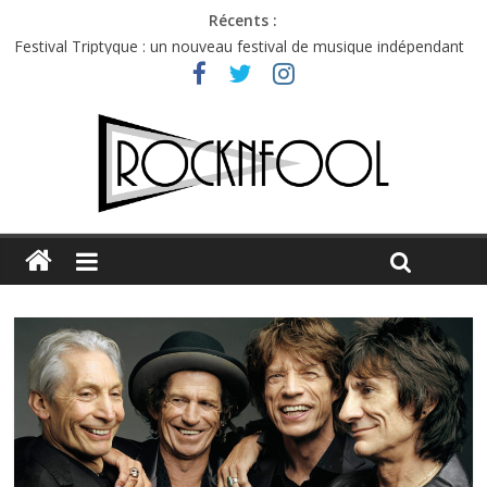
Récents :
Charlie Puth à l’Olympia : la leçon de pop du Professeur Puth
Festival Triptyque : un nouveau festival de musique indépendant
à Montréal
Hellfest 2026 vendredi : température et émotions en hausse
Hellfest 2026 jeudi : impossible de choisir entre chaleur et bonne
humeur
Première édition du Midgard Festival : entre bière, métal et
tatouages