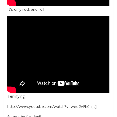
It’s only rock and roll
Terrifying
http://www.youtube.com/watch?v=weq2vFh6h_c]
Sympathy for devil