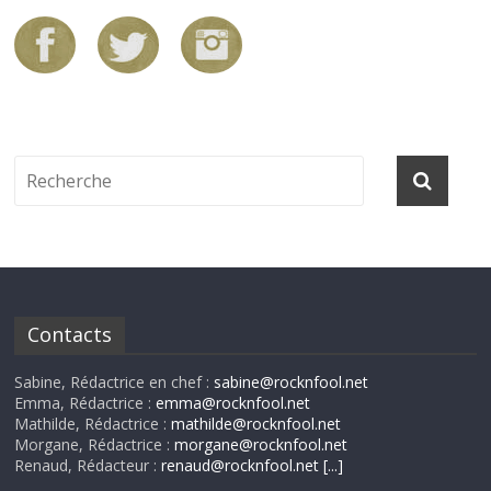
Contacts
Sabine, Rédactrice en chef :
sabine@rocknfool.net
Emma, Rédactrice :
emma@rocknfool.net
Mathilde, Rédactrice :
mathilde@rocknfool.net
Morgane, Rédactrice :
morgane@rocknfool.net
Renaud, Rédacteur :
renaud@rocknfool.net
[...]