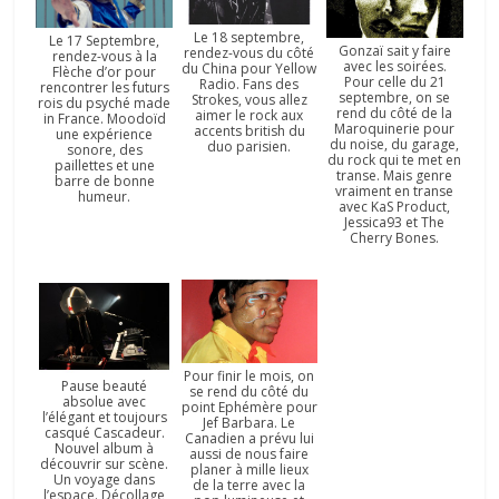
Le 18 septembre,
Le 17 Septembre,
Gonzaï sait y faire
rendez-vous du côté
rendez-vous à la
avec les soirées.
du China pour Yellow
Flèche d’or pour
Pour celle du 21
Radio. Fans des
rencontrer les futurs
septembre, on se
Strokes, vous allez
rois du psyché made
rend du côté de la
aimer le rock aux
in France. Moodoïd
Maroquinerie pour
accents british du
une expérience
du noise, du garage,
duo parisien.
sonore, des
du rock qui te met en
paillettes et une
transe. Mais genre
barre de bonne
vraiment en transe
humeur.
avec KaS Product,
Jessica93 et The
Cherry Bones.
Pour finir le mois, on
Pause beauté
se rend du côté du
absolue avec
point Ephémère pour
l’élégant et toujours
Jef Barbara. Le
casqué Cascadeur.
Canadien a prévu lui
Nouvel album à
aussi de nous faire
découvrir sur scène.
planer à mille lieux
Un voyage dans
de la terre avec la
l’espace. Décollage