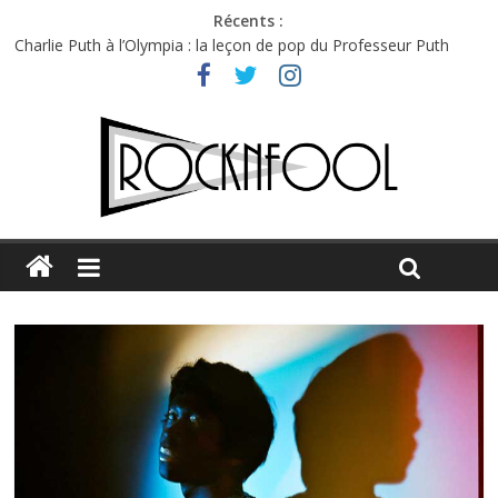
Récents :
Charlie Puth à l’Olympia : la leçon de pop du Professeur Puth
Festival Triptyque : un nouveau festival de musique indépendant
à Montréal
Hellfest 2026 vendredi : température et émotions en hausse
Hellfest 2026 jeudi : impossible de choisir entre chaleur et bonne
humeur
Première édition du Midgard Festival : entre bière, métal et
tatouages