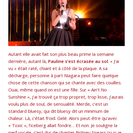
Autant elle avait fait son plus beau prime la semaine
dernière, autant là,
Pauline s’est écrasée au sol
. « J’ai
vu » était raté, chiant et à côté de la plaque. A sa
décharge, personne à part Niagara peut faire quelque
chose de cette chanson qui se chante avec des couilles.
Ouai, même quand on est une fille. Sur « Ain’t No
Sunshine », j’ai trouvé ça trop propret, trop lisse, j’aurais
voulu plus de soul, de sensualité. Merde, c’est un
standard bluesy, qui dit bluesy dit un minimum de
chaleur. Là, c’était froid. Gelé. Alors peut-être qu’avec
« Toxic », l’iceberg allait fondre… Et non. Je souligne la
perf vocale, c’est dur de chanter Britney Spears (si si je