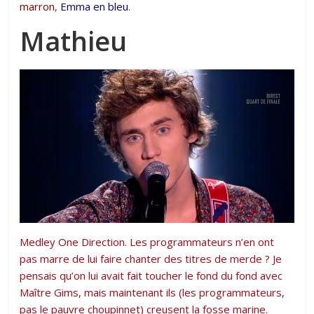
marron
,
Emma en bleu
.
Mathieu
Medley One Direction. Les programmateurs n’en ont
pas marre de lui faire chanter des titres de merde ? Je
pensais qu’on lui avait fait toucher le fond du fond avec
Maître Gims, mais maintenant ils (les programmateurs,
pas le pauvre choupinnet) creusent la fosse marine.