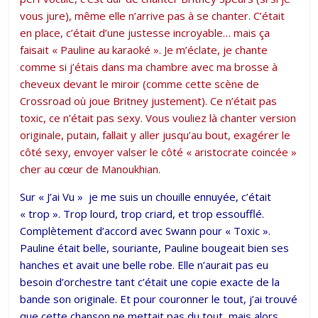
vous jure), même elle n’arrive pas à se chanter. C’était
en place, c’était d’une justesse incroyable… mais ça
faisait « Pauline au karaoké ». Je m’éclate, je chante
comme si j’étais dans ma chambre avec ma brosse à
cheveux devant le miroir (comme cette scène de
Crossroad où joue Britney justement). Ce n’était pas
toxic, ce n’était pas sexy. Vous vouliez là chanter version
originale, putain, fallait y aller jusqu’au bout, exagérer le
côté sexy, envoyer valser le côté « aristocrate coincée »
cher au cœur de Manoukhian.
Sur « J’ai Vu » je me suis un chouille ennuyée, c’était
« trop ». Trop lourd, trop criard, et trop essoufflé.
Complètement d’accord avec Swann pour « Toxic ».
Pauline était belle, souriante, Pauline bougeait bien ses
hanches et avait une belle robe. Elle n’aurait pas eu
besoin d’orchestre tant c’était une copie exacte de la
bande son originale. Et pour couronner le tout, j’ai trouvé
que cette chanson ne mettait pas du tout, mais alors