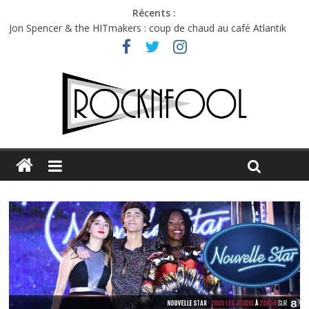
Récents :
Jon Spencer & the HITmakers : coup de chaud au café Atlantik
Hellfest 2026 vendredi : température et émotions en hausse
Hellfest 2026 jeudi : impossible de choisir entre chaleur et bonne
humeur
Première édition du Midgard Festival : entre bière, métal et
tatouages
Charlie Puth à l’Olympia : la leçon de pop du Professeur Puth