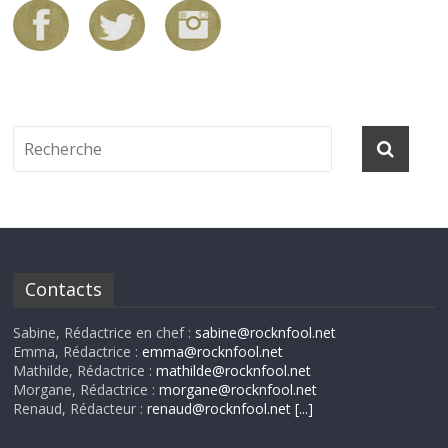
Contacts
Sabine, Rédactrice en chef :
sabine@rocknfool.net
Emma, Rédactrice :
emma@rocknfool.net
Mathilde, Rédactrice :
mathilde@rocknfool.net
Morgane, Rédactrice :
morgane@rocknfool.net
Renaud, Rédacteur :
renaud@rocknfool.net
[...]