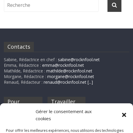
Contacts
Sabine, Rédactrice en chef :
sabine@rocknfool.net
Emma, Rédactrice :
emma@rocknfool.net
Mathilde, Rédactrice :
mathilde@rocknfool.net
Morgane, Rédactrice :
morgane@rocknfool.net
Renaud, Rédacteur :
renaud@rocknfool.net
[...]
Pour
Travailler
nourrir ta
pour nous ?
Gérer le consentement aux
discothèque
cookies
Si tu souhaites
contribuer à
Pour offrir les meilleures expériences, nous utilisons des technologies
Rocknfool, n'hésite