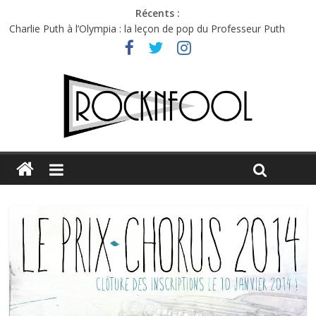
Récents :
Charlie Puth à l’Olympia : la leçon de pop du Professeur Puth
Festival Triptyque : un nouveau festival de musique indépendant
à Montréal
Hellfest 2026 vendredi : température et émotions en hausse
Hellfest 2026 jeudi : impossible de choisir entre chaleur et bonne
humeur
Première édition du Midgard Festival : entre bière, métal et
tatouages