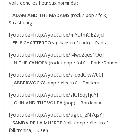
Voilà donc les heureux nominés :
–
ADAM AND THE MADAMS
(rock / pop / folk) –
Strasbourg
[youtube=http://youtu.be/mYutmOEZajc]
–
FEU! CHATTERTON
(chanson / rock) – Paris
[youtube=http://youtu.be/f4wq2qes1Oo]
–
IN THE CANOPY
(rock / pop / folk) – Paris/Rouen
[youtube=http://youtu.be/v-q6dClwW00]
–
JABBERWOCKY
(pop / électro) – Poitiers
[youtube=http://youtu.be/zlQfSqyfjqY]
–
JOHN AND THE VOLTA
(pop) – Bordeaux
[youtube=http://youtu.be/ugbq_zN7qsY]
–
SAMBA DE LA MUERTE
(folk / pop / électro /
folktronica) – Caen