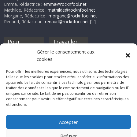
Emma, Rédactrice :
emma@rocknfool.net
Mathilde, Rédactrice :
mathilde@rocknfool.net
Morgane, Rédactrice :
morgane@rocknfool.net
Renaud, Rédacteur :
renaud@rocknfool.net
[...]
Pour
Travailler
nourrir ta
pour nous ?
Gérer le consentement aux
discothèque
cookies
Si tu souhaites
contribuer à
Pour offrir les meilleures expériences, nous utilisons des technologies
Rocknfool, n'hésite
telles que les cookies pour stocker et/ou accéder aux informations des
pas à nous envoyer
appareils. Le fait de consentir à ces technologies nous permettra de
tes chroniques de
traiter des données telles que le comportement de navigation ou les ID
concerts, de films,
uniques sur ce site. Le fait de ne pas consentir ou de retirer son
séries ou des billets
consentement peut avoir un effet négatif sur certaines caractéristiques
d'humeur :
et fonctions.
sabine@rocknfool.
net
Accepter
Refuser