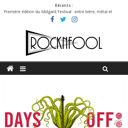
Récents :
Première édition du Midgard Festival : entre bière, métal et
tatouages
Charlie Puth à l’Olympia : la leçon de pop du Professeur Puth
Festival Triptyque : un nouveau festival de musique indépendant
à Montréal
Hellfest 2026 vendredi : température et émotions en hausse
Hellfest 2026 jeudi : impossible de choisir entre chaleur et bonne
humeur