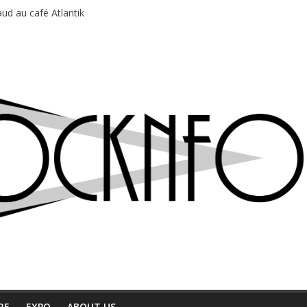
ud au café Atlantik
motions en hausse
 entre chaleur et bonne humeur
e bière, métal et tatouages
du Professeur Puth
RE
EXPO
ABOUT US