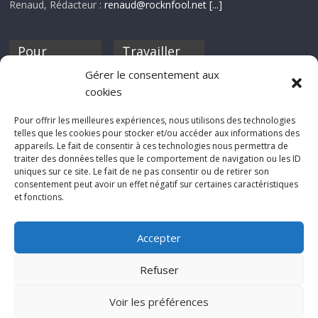
Renaud, Rédacteur :
renaud@rocknfool.net
[...]
Pour
Travailler
nourrir ta
pour nous ?
Gérer le consentement aux
discothèque
cookies
Si tu souhaites
contribuer à
Pour offrir les meilleures expériences, nous utilisons des technologies
Rocknfool, n'hésite
telles que les cookies pour stocker et/ou accéder aux informations des
pas à nous envoyer
appareils. Le fait de consentir à ces technologies nous permettra de
tes chroniques de
traiter des données telles que le comportement de navigation ou les ID
concerts, de films,
uniques sur ce site. Le fait de ne pas consentir ou de retirer son
séries ou des billets
consentement peut avoir un effet négatif sur certaines caractéristiques
d'humeur :
et fonctions.
sabine@rocknfool.
net
Accepter
Refuser
Voir les préférences