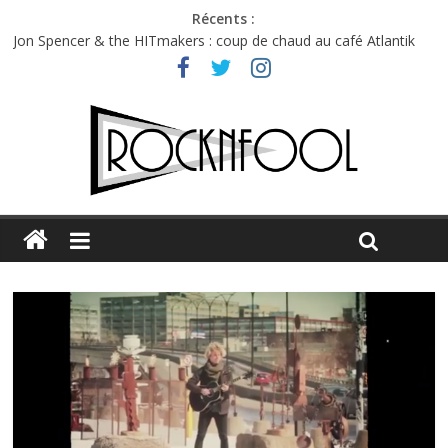
Récents :
Jon Spencer & the HITmakers : coup de chaud au café Atlantik
Hellfest 2026 vendredi : température et émotions en hausse
Hellfest 2026 jeudi : impossible de choisir entre chaleur et bonne
humeur
Première édition du Midgard Festival : entre bière, métal et
tatouages
Charlie Puth à l’Olympia : la leçon de pop du Professeur Puth