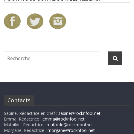
Contacts
Sabine, Rédactrice en chef :
sabine@rocknfool.net
Emma, Rédactrice :
emma@rocknfool.net
Mathilde, Rédactrice :
mathilde@rocknfool.net
Morgane, Rédactrice :
morgane@rocknfool.net