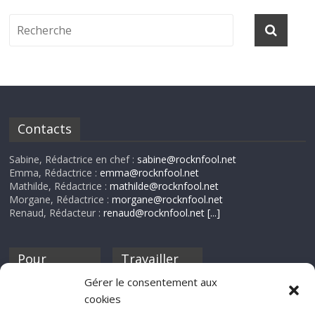
Contacts
Sabine, Rédactrice en chef :
sabine@rocknfool.net
Emma, Rédactrice :
emma@rocknfool.net
Mathilde, Rédactrice :
mathilde@rocknfool.net
Morgane, Rédactrice :
morgane@rocknfool.net
Renaud, Rédacteur :
renaud@rocknfool.net
[...]
Pour
Travailler
nourrir ta
pour nous ?
Gérer le consentement aux
discothèque
cookies
Si tu souhaites