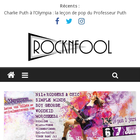
Récents :
Charlie Puth à l’Olympia : la leçon de pop du Professeur Puth
Festival Triptyque : un nouveau festival de musique indépendant
à Montréal
Hellfest 2026 vendredi : température et émotions en hausse
Hellfest 2026 jeudi : impossible de choisir entre chaleur et bonne
humeur
Première édition du Midgard Festival : entre bière, métal et
tatouages