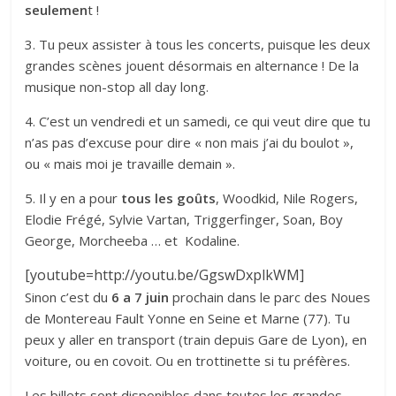
seulemen
t !
3. Tu peux assister à tous les concerts, puisque les deux
grandes scènes jouent désormais en alternance ! De la
musique non-stop all day long.
4. C’est un vendredi et un samedi, ce qui veut dire que tu
n’as pas d’excuse pour dire « non mais j’ai du boulot »,
ou « mais moi je travaille demain ».
5. Il y en a pour
tous les goûts
, Woodkid, Nile Rogers,
Elodie Frégé, Sylvie Vartan, Triggerfinger, Soan, Boy
George, Morcheeba … et Kodaline.
[youtube=http://youtu.be/GgswDxplkWM]
Sinon c’est du
6 a 7 juin
prochain dans le parc des Noues
de Montereau Fault Yonne en Seine et Marne (77). Tu
peux y aller en transport (train depuis Gare de Lyon), en
voiture, ou en covoit. Ou en trottinette si tu préfères.
Les billets sont disponibles dans toutes les grandes